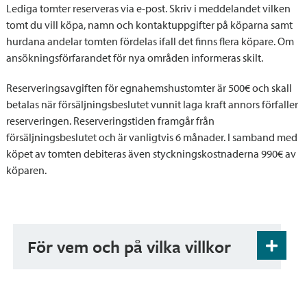
Lediga tomter reserveras via e-post. Skriv i meddelandet vilken
tomt du vill köpa, namn och kontaktuppgifter på köparna samt
hurdana andelar tomten fördelas ifall det finns flera köpare. Om
ansökningsförfarandet för nya områden informeras skilt.
Reserveringsavgiften för egnahemshustomter är 500€ och skall
betalas när försäljningsbeslutet vunnit laga kraft annors förfaller
reserveringen. Reserveringstiden framgår från
försäljningsbeslutet och är vanligtvis 6 månader. I samband med
köpet av tomten debiteras även styckningskostnaderna 990€ av
köparen.
För vem och på vilka villkor
Information om hur och med vilka vilkor
tomtöverlåtelserna gör kan hittar du i kommuns
principer för tomtöverlåtelser. Det lönar sig att