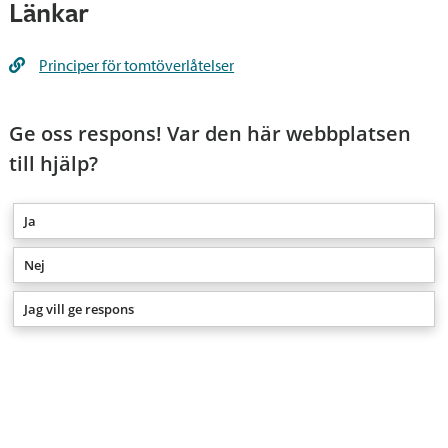
Länkar
bekanta sig med principerna innan
reserveringen av tomten.
Principer för tomtöverlåtelser
Betalningsinformation
Ge oss respons! Var den här webbplatsen
Tjänsten är avgiftsbelagd
till hjälp?
Ja
Nej
Jag vill ge respons