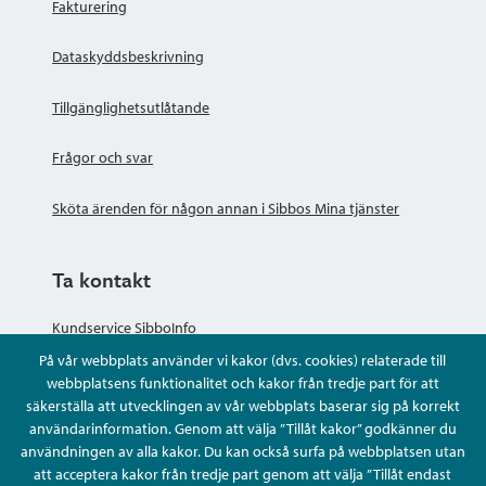
Fakturering
Dataskyddsbeskrivning
Tillgänglighetsutlåtande
Frågor och svar
Sköta ärenden för någon annan i Sibbos Mina tjänster
Ta kontakt
Kundservice SibboInfo
På vår webbplats använder vi kakor (dvs. cookies) relaterade till
Ge anonym respons
webbplatsens funktionalitet och kakor från tredje part för att
säkerställa att utvecklingen av vår webbplats baserar sig på korrekt
användarinformation. Genom att välja ”Tillåt kakor” godkänner du
Ställ en fråga eller sköta ditt ärende
användningen av alla kakor. Du kan också surfa på webbplatsen utan
att acceptera kakor från tredje part genom att välja ”Tillåt endast
Kontaktuppgifter