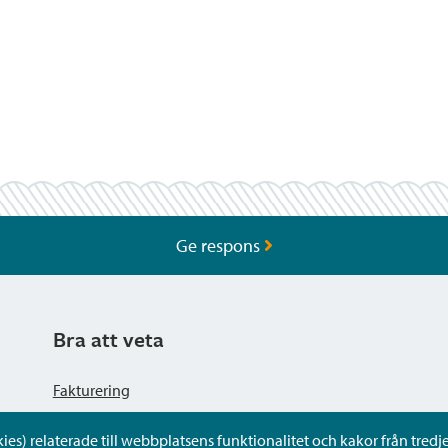
Ge respons
Bra att veta
Fakturering
s) relaterade till webbplatsens funktionalitet och kakor från tredje 
Dataskyddsbeskrivning