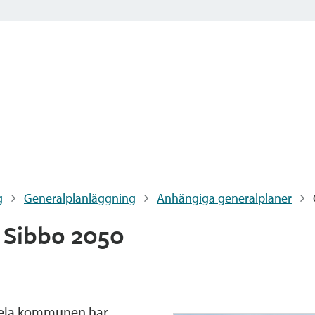
g
Generalplanläggning
Anhängiga generalplaner
 Sibbo 2050
hela kommunen har