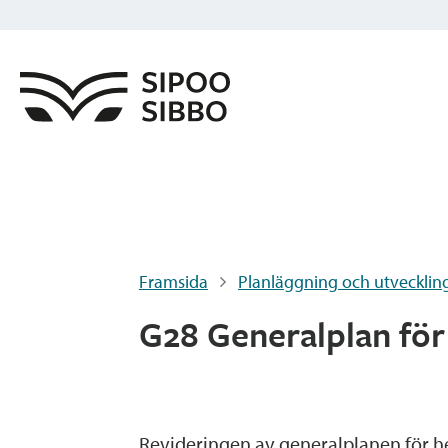
Framsida
Planläggning och utvecklin
G28 Generalplan för
Revideringen av generalplanen för 