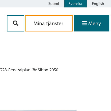
Suomi
Svenska
English
Siirry sisältöön
Mina tjänster
Meny
G28 Generalplan för Sibbo 2050