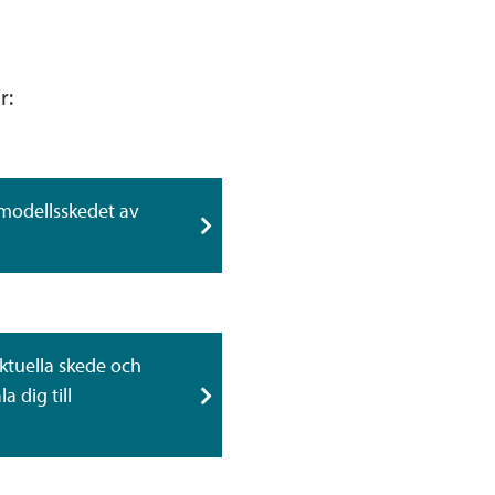
r:
modellsskedet av
ktuella skede och
 dig till