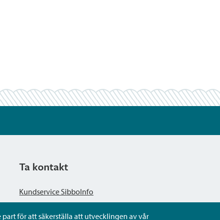
Ta kontakt
Kundservice SibboInfo
part för att säkerställa att utvecklingen av vår
Ge anonym respons