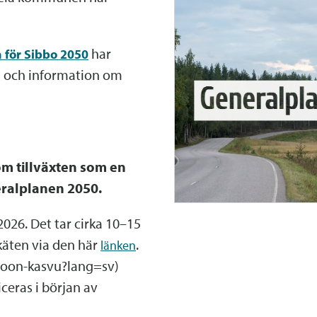
har
 för Sibbo 2050
al och information om
m tillväxten som en
eralplanen 2050.
2026. Det tar cirka 10–15
käten via den här
.
länken
poon-kasvu?lang=sv)
ceras i början av