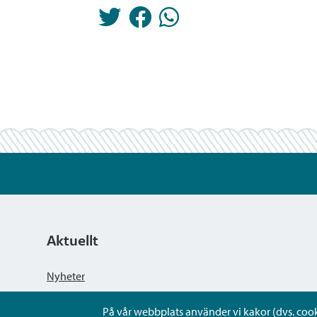
Aktuellt
Nyheter
På vår webbplats använder vi kakor (dvs. cookie
Kungörelser