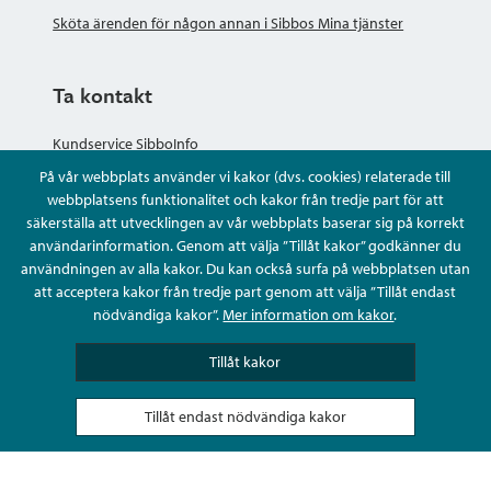
Sköta ärenden för någon annan i Sibbos Mina tjänster
Ta kontakt
Kundservice SibboInfo
På vår webbplats använder vi kakor (dvs. cookies) relaterade till
Ge anonym respons
webbplatsens funktionalitet och kakor från tredje part för att
säkerställa att utvecklingen av vår webbplats baserar sig på korrekt
användarinformation. Genom att välja ”Tillåt kakor” godkänner du
Ställ en fråga eller sköta ditt ärende
användningen av alla kakor. Du kan också surfa på webbplatsen utan
att acceptera kakor från tredje part genom att välja ”Tillåt endast
Kontaktuppgifter
nödvändiga kakor”.
Mer information om kakor
.
Tillåt kakor
Tillåt endast nödvändiga kakor