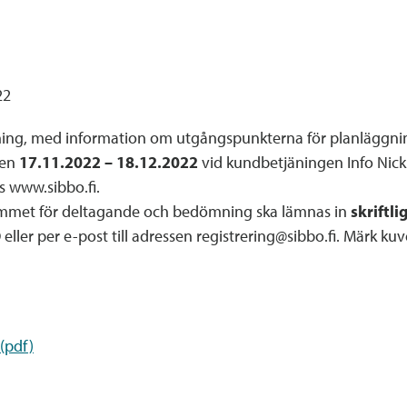
22
ng, med information om utgångspunkterna för planläggnin
den
17.11.2022 – 18.12.2022
vid kundbetjäningen Info Nick
 www.sibbo.fi.
rammet för deltagande och bedömning ska lämnas in
skriftl
ller per e-post till adressen registrering@sibbo.fi. Märk kuv
(pdf)