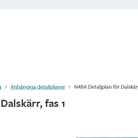
g
Anhängiga detaljplaner
N48A Detaljplan för Dalskärr
Dalskärr, fas 1