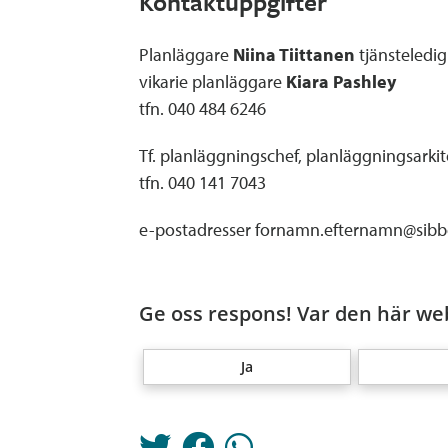
Kontaktuppgifter
Planläggare
Niina Tiittanen
tjänsteledig
vikarie planläggare
Kiara Pashley
tfn. 040 484 6246
Tf. planläggningschef, planläggningsarki
tfn. 040 141 7043
e-postadresser fornamn.efternamn@sibbo
Ge oss respons! Var den här web
Ja