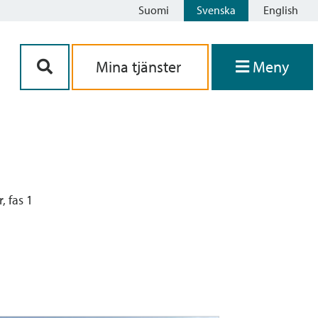
Suomi
Svenska
English
Siirry sisältöön
Mina tjänster
Meny
, fas 1