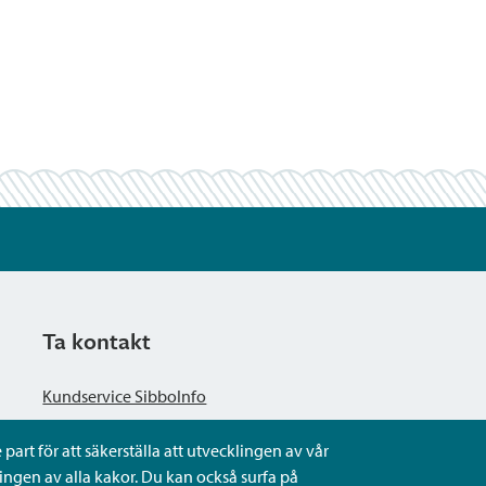
Ta kontakt
Kundservice SibboInfo
part för att säkerställa att utvecklingen av vår
Ge anonym respons
ngen av alla kakor. Du kan också surfa på