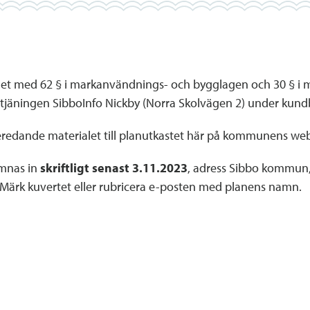
nlighet med 62 § i markanvändnings- och bygglagen och 30 §
jäningen SibboInfo Nickby (Norra Skolvägen 2) under kund
redande materialet till planutkastet här på kommunens web
ämnas in
skriftligt senast 3.11.2023
, adress Sibbo kommun, 
i. Märk kuvertet eller rubricera e-posten med planens namn.