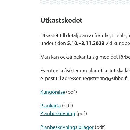
Utkastskedet
Utkastet till detaljplan är framlagt i e
under tiden
5.10.–3.11.2023
vid kundbet
Man kan också bekanta sig med det förbe
Eventuella åsikter om planutkastet ska l
e-post till adressen registrering@sibbo.f
Kungörelse
(pdf)
Plankarta
(pdf)
Planbeskrivning
(pdf)
Planbeskrivnings bilagor
(pdf)