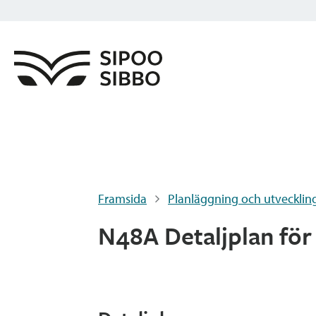
Framsida
Planläggning och utvecklin
N48A Detaljplan för 