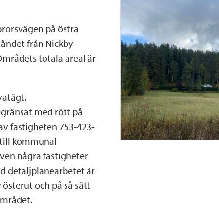
brorsvägen på östra
tåndet från Nickby
mrådets totala areal är
vatägt.
vgränsat med rött på
 av fastigheten 753-423-
 till kommunal
även några fastigheter
d detaljplanearbetet är
 österut och på så sätt
området.