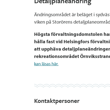
Detaljplaneändring
Ändringsområdet är beläget i sydväst
viken på Storörens detaljplaneområd
Högsta förvaltningsdomstolen har
hålla fast vid Helsingfors förvalt
att upphäva detaljplaneändringen
rekreationsområdet Örnviksstrand
kan läsas här.
Kontaktpersoner