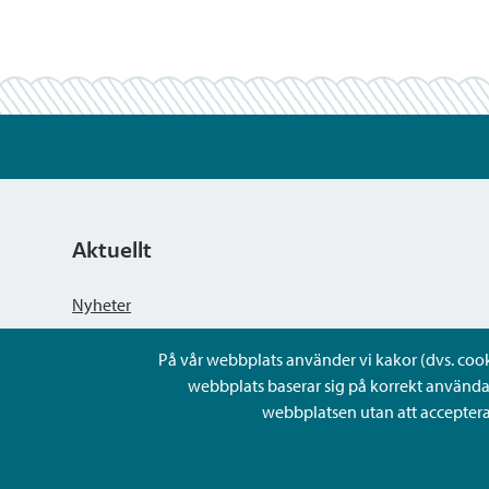
Aktuellt
Nyheter
På vår webbplats använder vi kakor (dvs. cookie
Kungörelser
webbplats baserar sig på korrekt använda
webbplatsen utan att acceptera 
Evenemang
Lediga arbetsplatser och rekrytering