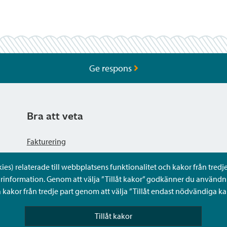
Ge respons
Bra att veta
Fakturering
s) relaterade till webbplatsens funktionalitet och kakor från tredje 
Dataskyddsbeskrivning
rinformation. Genom att välja ”Tillåt kakor” godkänner du användni
kakor från tredje part genom att välja ”Tillåt endast nödvändiga ka
Tillgänglighetsutlåtande
Tillåt kakor
Frågor och svar