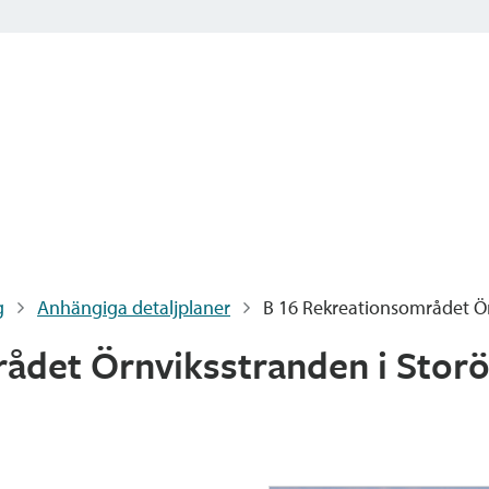
g
Anhängiga detaljplaner
B 16 Rekreationsområdet Ör
ådet Örnviksstranden i Stor