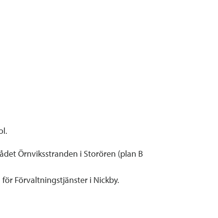
l.
ådet Örnviksstranden i Storören (plan B
ör Förvaltningstjänster i Nickby.