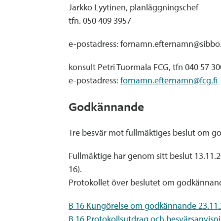
Jarkko Lyytinen, planläggningschef
tfn. 050 409 3957
e-postadress: fornamn.efternamn@sibbo.
konsult Petri Tuormala FCG, tfn 040 57 30
e-postadress:
fornamn.efternamn@fcg.fi
Godkännande
Tre besvär mot fullmäktiges beslut om go
Fullmäktige har genom sitt beslut 13.11.
16).
Protokollet över beslutet om godkännande 
B 16 Kungörelse om godkännande 23.11.
B 16 Protokollsutdrag och besvärsanvisni