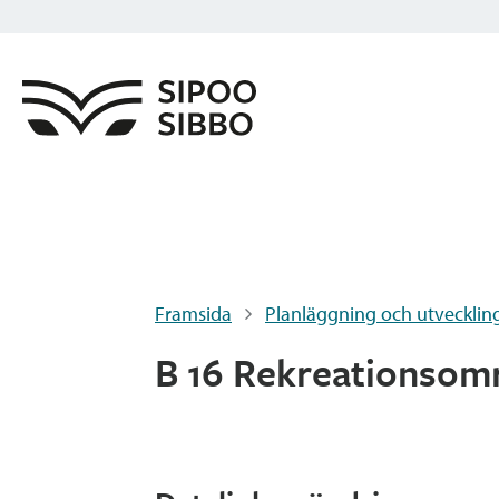
Framsida
Planläggning och utvecklin
B 16 Rekreationsomr