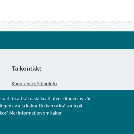
Ta kontakt
Kundservice SibboInfo
part för att säkerställa att utvecklingen av vår
Ge anonym respons
ngen av alla kakor. Du kan också surfa på
kor”.
Mer information om kakor
.
Ställ en fråga eller sköta ditt ärende
Kontaktuppgifter