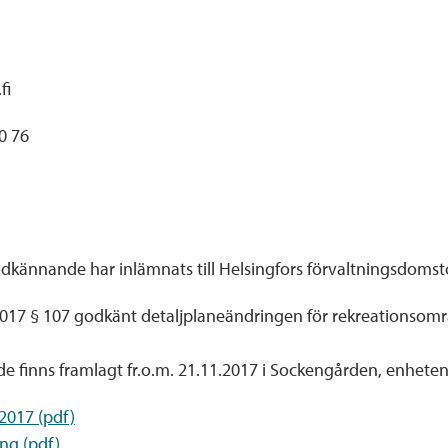
fi
0 76
dkännande har inlämnats till Helsingfors förvaltningsdomsto
2017 § 107 godkänt detaljplaneändringen för rekreationsomr
finns framlagt fr.o.m. 21.11.2017 i Sockengården, enheten f
2017 (pdf)
ng (pdf)