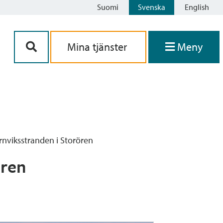
Suomi
Svenska
English
Siirry sisältöön
Mina tjänster
Meny
nviksstranden i Storören
ören