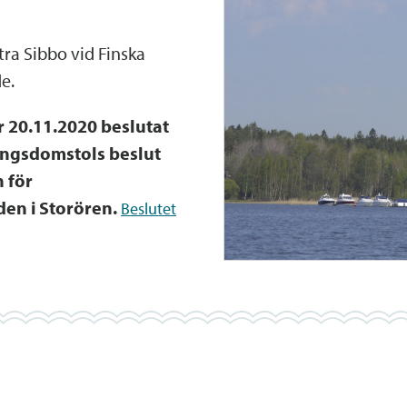
ra Sibbo vid Finska
e.
 20.11.2020 beslutat
ningsdomstols beslut
 för
en i Storören.
Beslutet