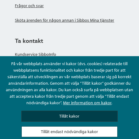
Frågor och svar
Sköta ärenden för någon annan i Sibbos Mina tjänster
Ta kontakt
Kundservice SibboInfo
På vår webbplats använder vi kakor (dvs. cookies) relaterade till
Ge anonym respons
webbplatsens funktionalitet och kakor från tredje part för att
säkerställa att utvecklingen av vår webbplats baserar sig på korrekt
användarinformation. Genom att välja ”Tillåt kakor” godkänner du
Ställ en fråga eller sköta ditt ärende
användningen av alla kakor. Du kan också surfa på webbplatsen utan
att acceptera kakor från tredje part genom att välja ”Tillåt endast
Kontaktuppgifter
nödvändiga kakor”.
Mer information om kakor
.
Tillåt kakor
Tillåt endast nödvändiga kakor