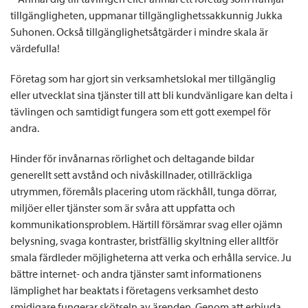
tillgängligheten, uppmanar tillgänglighetssakkunnig Jukka
Suhonen. Också tillgänglighetsåtgärder i mindre skala är
värdefulla!
Företag som har gjort sin verksamhetslokal mer tillgänglig
eller utvecklat sina tjänster till att bli kundvänligare kan delta i
tävlingen och samtidigt fungera som ett gott exempel för
andra.
Hinder för invånarnas rörlighet och deltagande bildar
generellt sett avstånd och nivåskillnader, otillräckliga
utrymmen, föremåls placering utom räckhåll, tunga dörrar,
miljöer eller tjänster som är svåra att uppfatta och
kommunikationsproblem. Härtill försämrar svag eller ojämn
belysning, svaga kontraster, bristfällig skyltning eller alltför
smala färdleder möjligheterna att verka och erhålla service. Ju
bättre internet- och andra tjänster samt informationens
lämplighet har beaktats i företagens verksamhet desto
smidigare fungerar skötseln av ärenden. Genom att erbjuda