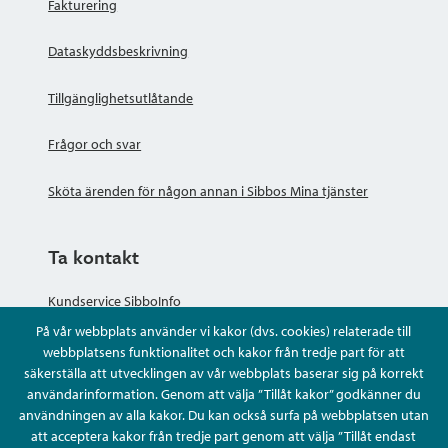
Fakturering
Dataskyddsbeskrivning
Tillgänglighetsutlåtande
Frågor och svar
Sköta ärenden för någon annan i Sibbos Mina tjänster
Ta kontakt
Kundservice SibboInfo
På vår webbplats använder vi kakor (dvs. cookies) relaterade till
Ge anonym respons
webbplatsens funktionalitet och kakor från tredje part för att
säkerställa att utvecklingen av vår webbplats baserar sig på korrekt
användarinformation. Genom att välja ”Tillåt kakor” godkänner du
Ställ en fråga eller sköta ditt ärende
användningen av alla kakor. Du kan också surfa på webbplatsen utan
att acceptera kakor från tredje part genom att välja ”Tillåt endast
Kontaktuppgifter