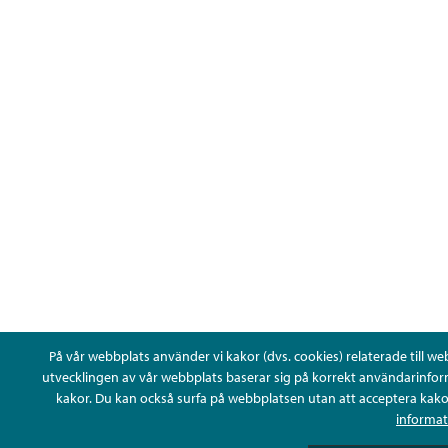
På vår webbplats använder vi kakor (dvs. cookies) relaterade till web
utvecklingen av vår webbplats baserar sig på korrekt användarinfor
kakor. Du kan också surfa på webbplatsen utan att acceptera kakor
informat