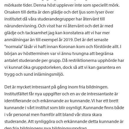
mörkaste tider. Denna höst upplever inte som speciellt mörk.
Orsaken till detta är den glädje och det ljus som lyser över
institutet då våra studerandegrupper har återvänt till
närundervisning. Och visst har ni återvänt och det är med
glädje och tacksamhet jag kan konstatera att vi har mer
anmälningar än till exempel år 2019. Det är det senaste
”normala” läsår vi haft innan Koronan kom och förstörde allt. I
början av höstterminen var vi ännu tvungna att begränsa
antalet studerande per grupp. Då restriktionerna upphörde har
vi kunnat öka gruppstorleken, dock så att vi kan garantera en
trygg och sund inlärningsmiljö.
Det är mycket intressant på gång inom fria bildningen.
Institutfältet får nya uppgifter och en av de intressantaste är
identifierande och erkännande av kunnande. Vi har ett brett
kunnande i vårt institut som blir osynligt. Kunnande finns både
i vår personal men framför allt bland vår stora skara
studerande. Att synliggöra och erkännande detta kunnande är
den fria bildningens nya bildningsuppdrag.