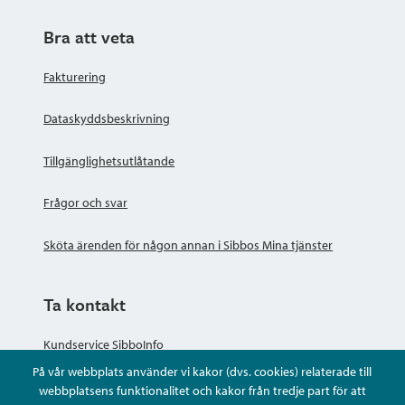
Bra att veta
Fakturering
Dataskyddsbeskrivning
Tillgänglighetsutlåtande
Frågor och svar
Sköta ärenden för någon annan i Sibbos Mina tjänster
Ta kontakt
Kundservice SibboInfo
På vår webbplats använder vi kakor (dvs. cookies) relaterade till
Ge anonym respons
webbplatsens funktionalitet och kakor från tredje part för att