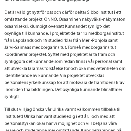
Det är väldigt nytt för oss och därför deltar Sibbo institut i ett
omfattande projekt: ONNO: Osaaminen näkyväksi-näkymätön
osaamiseksi, klumpigt översatt Kunnandet synligt- det
osynliga till kunnande. I projektet deltar 13 medborgarinstitut
från Lapplands och 19 studiecirklar från Meri-Pohjola samt
Järvi-Saimaas medborgarinsitut. Torneå medborgarinsitut
koordinerar projektet. Syftet med projektet är ta fram och
synliggöra det kunnande som redan finns i vår personal samt
att utveckla lärarnas förståelse för och öka medvetenheten om
identifierande av kunnande. Via projektet utvecklas
personalens yrkeskunskap för att motsvara de framtidens krav
inom den fria bildningen. Det osynliga kunnande blir alltmer
synligt!
Till slut vill jag önska vår Ulrika varmt välkommen tillbaka till
institutet! Ulrika har varit studieledig i ett år. I och med att
personalstyrkan ökar har vi möjlighet och vill betjäna våra
lärare och studerande mer omfattande. Kundbetjäningen på