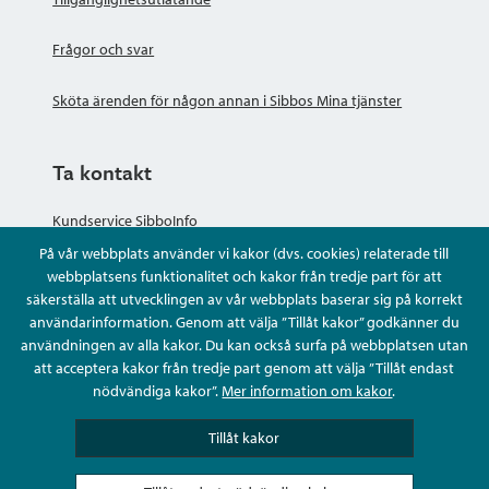
Frågor och svar
Sköta ärenden för någon annan i Sibbos Mina tjänster
Ta kontakt
Kundservice SibboInfo
På vår webbplats använder vi kakor (dvs. cookies) relaterade till
Ge anonym respons
webbplatsens funktionalitet och kakor från tredje part för att
säkerställa att utvecklingen av vår webbplats baserar sig på korrekt
användarinformation. Genom att välja ”Tillåt kakor” godkänner du
Ställ en fråga eller sköta ditt ärende
användningen av alla kakor. Du kan också surfa på webbplatsen utan
att acceptera kakor från tredje part genom att välja ”Tillåt endast
Kontaktuppgifter
nödvändiga kakor”.
Mer information om kakor
.
Tillåt kakor