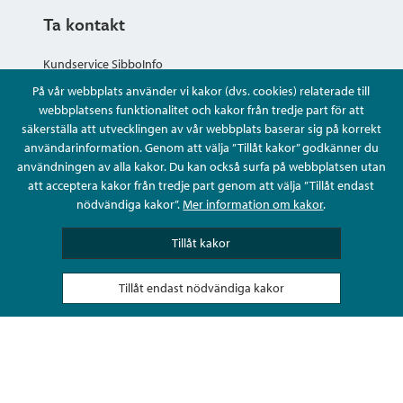
Ta kontakt
Kundservice SibboInfo
På vår webbplats använder vi kakor (dvs. cookies) relaterade till
Ge anonym respons
webbplatsens funktionalitet och kakor från tredje part för att
säkerställa att utvecklingen av vår webbplats baserar sig på korrekt
användarinformation. Genom att välja ”Tillåt kakor” godkänner du
Ställ en fråga eller sköta ditt ärende
användningen av alla kakor. Du kan också surfa på webbplatsen utan
att acceptera kakor från tredje part genom att välja ”Tillåt endast
Kontaktuppgifter
nödvändiga kakor”.
Mer information om kakor
.
Tillåt kakor
Tillåt endast nödvändiga kakor