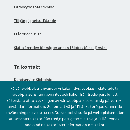
Dataskyddsbeskrivning
Tillgänglighetsutlåtande
Frågor och svar
Sköta ärenden för någon annan i Sibbos Mina tjänster
Ta kontakt
Kundservice SibboInfo
På vår webbplats använder vi kakor (dvs. cookies) relaterade till
Ge anonym respons
webbplatsens funktionalitet och kakor från tredje part för att
säkerställa att utvecklingen av vår webbplats baserar sig på korrekt
användarinformation. Genom att välja ”Tillåt kakor” godkänner du
Ställ en fråga eller sköta ditt ärende
användningen av alla kakor. Du kan också surfa på webbplatsen utan
att acceptera kakor från tredje part genom att välja ”Tillåt endast
Kontaktuppgifter
nödvändiga kakor”.
Mer information om kakor
.