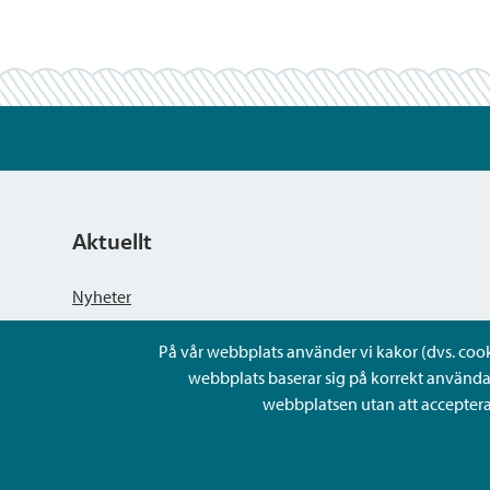
Aktuellt
Nyheter
På vår webbplats använder vi kakor (dvs. cookie
Kungörelser
webbplats baserar sig på korrekt använda
webbplatsen utan att acceptera 
Evenemang
Lediga arbetsplatser och rekrytering