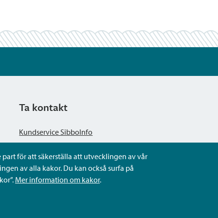
Ta kontakt
Kundservice SibboInfo
part för att säkerställa att utvecklingen av vår
Ge anonym respons
ngen av alla kakor. Du kan också surfa på
kor”.
Mer information om kakor
.
Ställ en fråga eller sköta ditt ärende
Kontaktuppgifter