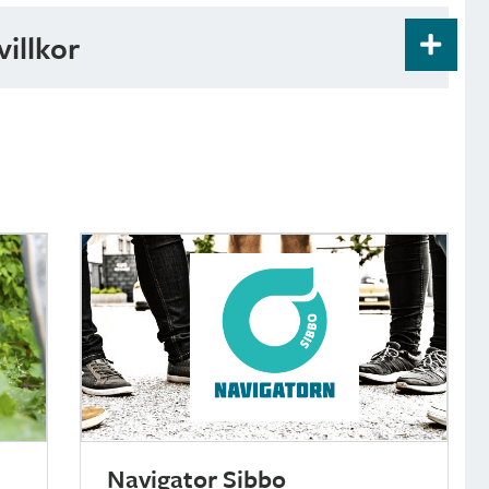
villkor
personer under 30 år.
Navigator Sibbo