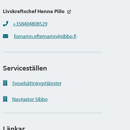
Livskraftschef Henna Piilo
+358404808529
fornamn.efternamn@sibbo.fi
Serviceställen
Sysselsättningstjänster
Navigator Sibbo
Länkar