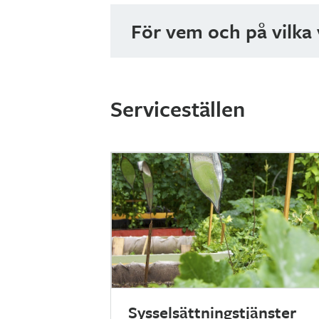
För vem och på vilka 
Navigatorns tjänster är riktade till 
Betalningsinformation
Serviceställen
Sysselsättningstjänster