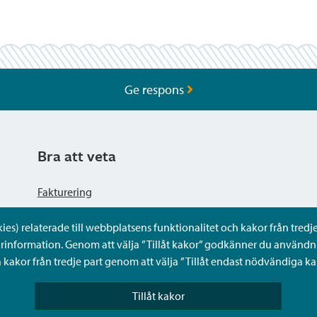
Ge respons
Bra att veta
Fakturering
s) relaterade till webbplatsens funktionalitet och kakor från tredje 
Dataskyddsbeskrivning
rinformation. Genom att välja ”Tillåt kakor” godkänner du användni
kakor från tredje part genom att välja ”Tillåt endast nödvändiga ka
Tillgänglighetsutlåtande
Tillåt kakor
Frågor och svar