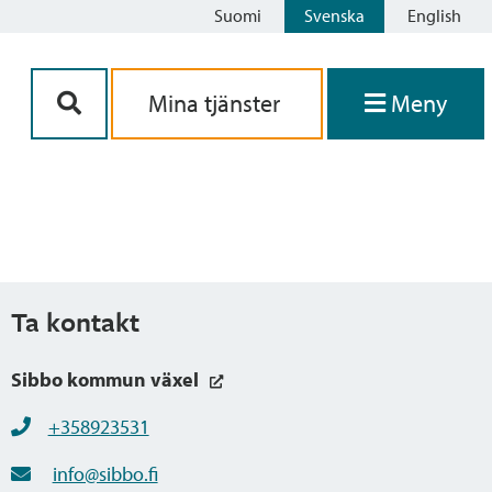
Suomi
Svenska
English
Siirry sisältöön
Mina tjänster
Meny
Ta kontakt
Sibbo kommun växel
+358923531
info@sibbo.fi