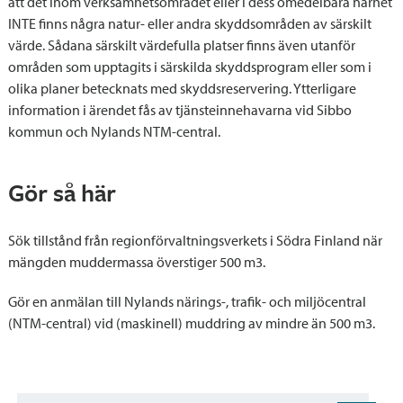
att det inom verksamhetsområdet eller i dess omedelbara närhet
INTE finns några natur- eller andra skyddsområden av särskilt
värde. Sådana särskilt värdefulla platser finns även utanför
områden som upptagits i särskilda skyddsprogram eller som i
olika planer betecknats med skyddsreservering. Ytterligare
information i ärendet fås av tjänsteinnehavarna vid Sibbo
kommun och Nylands NTM-central.
Gör så här
Sök tillstånd från regionförvaltningsverkets i Södra Finland när
mängden muddermassa överstiger 500 m3.
Gör en anmälan till Nylands närings-, trafik- och miljöcentral
(NTM-central) vid (maskinell) muddring av mindre än 500 m3.