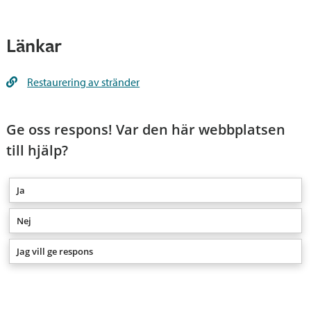
att genomföra projektet, är
Regionsförvaltningsverket i Södra Finland
tillståndsmyndighet.
Länkar
Betalningsinformation
Restaurering av stränder
Ge oss respons! Var den här webbplatsen
till hjälp?
Ja
Nej
Jag vill ge respons