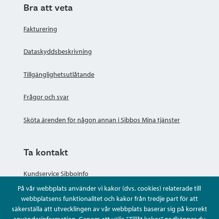
Bra att veta
Fakturering
Dataskyddsbeskrivning
Tillgänglighetsutlåtande
Frågor och svar
Sköta ärenden för någon annan i Sibbos Mina tjänster
Ta kontakt
Kundservice SibboInfo
På vår webbplats använder vi kakor (dvs. cookies) relaterade till
Ge anonym respons
webbplatsens funktionalitet och kakor från tredje part för att
säkerställa att utvecklingen av vår webbplats baserar sig på korrekt
användarinformation. Genom att välja ”Tillåt kakor” godkänner du
Ställ en fråga eller sköta ditt ärende