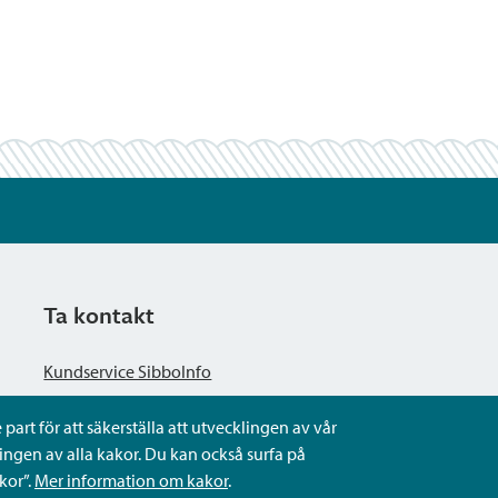
Ta kontakt
Kundservice SibboInfo
part för att säkerställa att utvecklingen av vår
Ge anonym respons
ngen av alla kakor. Du kan också surfa på
kor”.
Mer information om kakor
.
Ställ en fråga eller sköta ditt ärende