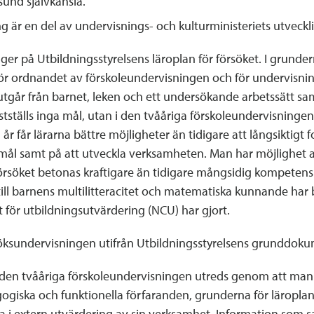
sund självkänsla.
 är en del av undervisnings- och kulturministeriets utveckl
er på Utbildningsstyrelsens läroplan för försöket. I grunde
för ordnandet av förskoleundervisningen och för undervisnin
utgår från barnet, leken och ett undersökande arbetssätt s
tälls inga mål, utan i den tvååriga förskoleundervisningen få
r får lärarna bättre möjligheter än tidigare att långsiktigt 
ål samt på att utveckla verksamheten. Man har möjlighet at
örsöket betonas kraftigare än tidigare mångsidig kompetens so
ll barnens multilitteracitet och matematiska kunnande har 
 för utbildningsutvärdering (NCU) har gjort.
rsöksundervisningen utifrån Utbildningsstyrelsens grunddok
en tvååriga förskoleundervisningen utreds genom att man f
ogiska och funktionella förfaranden, grunderna för läroplan
 i extern utvärdering av sin verksamhet. Information som s