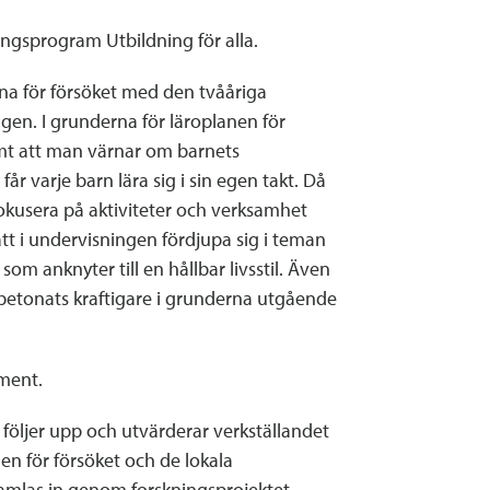
ingsprogram Utbildning för alla.
rna för försöket med den tvååriga
gen. I grunderna för läroplanen för
amt att man värnar om barnets
r varje barn lära sig i sin egen takt. Då
fokusera på aktiviteter och verksamhet
t i undervisningen fördjupa sig i teman
m anknyter till en hållbar livsstil. Även
betonats kraftigare i grunderna utgående
ument.
öljer upp och utvärderar verkställandet
en för försöket och de lokala
amlas in genom forskningsprojektet