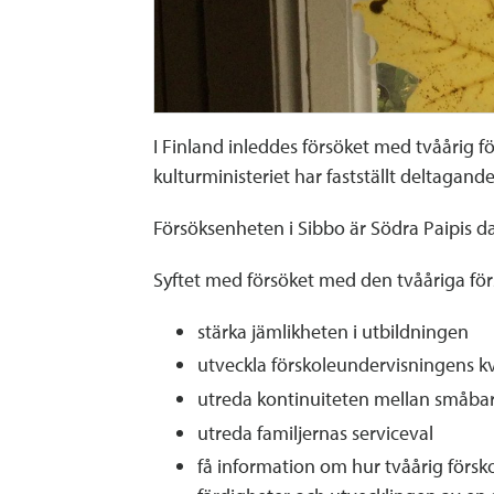
I Finland inleddes försöket med tvåårig f
kulturministeriet har fastställt deltagan
Försöksenheten i Sibbo är Södra Paipis d
Syftet med försöket med den tvååriga för
stärka jämlikheten i utbildningen
utveckla förskoleundervisningens k
utreda kontinuiteten mellan småba
utreda familjernas serviceval
få information om hur tvåårig försk