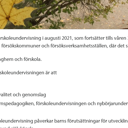
örskoleundervisning i augusti 2021, som fortsätter tills våre
de försökskommuner och försöksverksamhetsställen, där det s
aghem och förskola.
skoleundervisningen är att
valitet och genomslag
rnspedagogiken, förskoleundervisningen och nybörjarunder
oleundervisning påverkar barns förutsättningar för utveckli