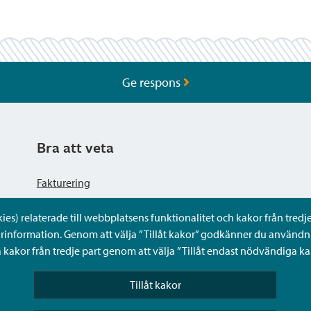
Ge respons
Bra att veta
Fakturering
s) relaterade till webbplatsens funktionalitet och kakor från tredje 
Dataskyddsbeskrivning
rinformation. Genom att välja ”Tillåt kakor” godkänner du användni
kakor från tredje part genom att välja ”Tillåt endast nödvändiga ka
Tillgänglighetsutlåtande
Tillåt kakor
Frågor och svar