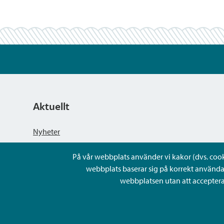
Aktuellt
Nyheter
På vår webbplats använder vi kakor (dvs. cookie
Kungörelser
webbplats baserar sig på korrekt använda
webbplatsen utan att acceptera 
Evenemang
Lediga arbetsplatser och rekrytering