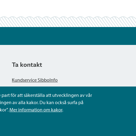
Ta kontakt
Kundservice SibboInfo
part för att säkerställa att utvecklingen av vår
Ge anonym respons
ngen av alla kakor. Du kan också surfa på
kor”.
Mer information om kakor
.
Ställ en fråga eller sköta ditt ärende
Kontaktuppgifter