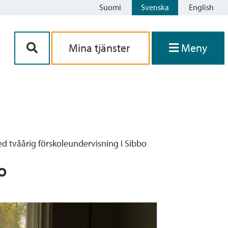
Suomi
Svenska
English
Siirry sisältöön
Mina tjänster
Meny
d tvåårig förskoleundervisning i Sibbo
o