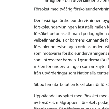
färdigheter och utvecklingen av en 
Försöket med tvåårig förskoleundervisning
Den tvååriga förskoleundervisningen bygg
förskoleundervisningen fastställs målen 
försöket betonas att man i pedagogiken 
välbefinnande. För barnens kunnande fasts
förskoleundervisningen ordnas under två å
som motsvarar förskoleundervisningens m
som intresserar barnen. I grunderna för f
målen för undervisningen som anknyter ti
från utvärderingar som Nationella centret
Sibbo har utarbetat en lokal plan för fö
Uppnåendet av syftet med försöket med d
av försöket, målgruppen, försökets pedag
läroplanerna. Försökskommunen ska delta