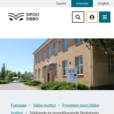
Suomi
Svenska
English
Siirry sisältöön
Framsida
Sibbo institut
Projekten inom Sibbo
institut
Stärkande av grundläggande färdigheter