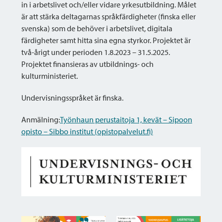
in i arbetslivet och/eller vidare yrkesutbildning. Målet
är att stärka deltagarnas språkfärdigheter (finska eller
svenska) som de behöver i arbetslivet, digitala
färdigheter samt hitta sina egna styrkor. Projektet är
två-årigt under perioden 1.8.2023 – 31.5.2025.
Projektet finansieras av utbildnings- och
kulturministeriet.
Undervisningsspråket är finska.
Anmälning
:
Työnhaun perustaitoja 1, kevät – Sipoon
opisto – Sibbo institut (opistopalvelut.fi)