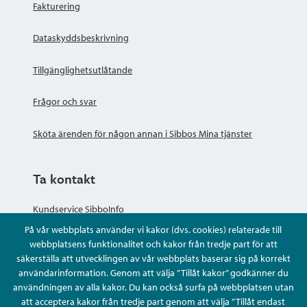
Fakturering
Dataskyddsbeskrivning
Tillgänglighetsutlåtande
Frågor och svar
Sköta ärenden för någon annan i Sibbos Mina tjänster
Ta kontakt
Kundservice SibboInfo
På vår webbplats använder vi kakor (dvs. cookies) relaterade till
Ge anonym respons
webbplatsens funktionalitet och kakor från tredje part för att
säkerställa att utvecklingen av vår webbplats baserar sig på korrekt
användarinformation. Genom att välja ”Tillåt kakor” godkänner du
Ställ en fråga eller sköta ditt ärende
användningen av alla kakor. Du kan också surfa på webbplatsen utan
att acceptera kakor från tredje part genom att välja ”Tillåt endast
Kontaktuppgifter