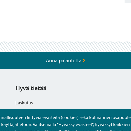
Anna palautetta
Hyvä tietää
Laskutus
llisuuteen liittyviä evästeitä (cookies) sekä kolmannen osapuolen 
Tietosuojaseloste
yttäjätietoon. Valitsemalla "Hyväksy evästeet", hyväksyt kaikkien 