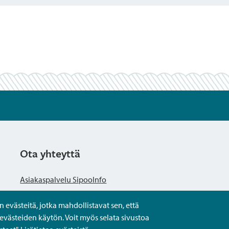
Ota yhteyttä
Asiakaspalvelu SipooInfo
evästeitä, jotka mahdollistavat sen, että
Anna palautetta nimettömästi
evästeiden käytön. Voit myös selata sivustoa