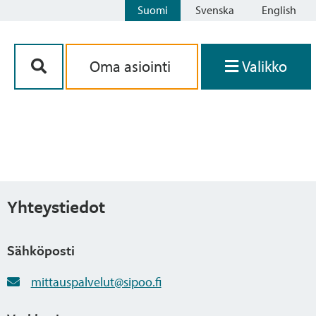
Suomi
Svenska
English
Siirry sisältöön
Oma asiointi
Valikko
Yhteystiedot
Sähköposti
mittauspalvelut@sipoo.fi