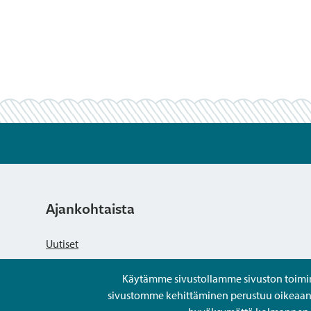
Ajankohtaista
Uutiset
Käytämme sivustollamme sivuston toiminna
Kuulutukset
sivustomme kehittäminen perustuu oikeaan kä