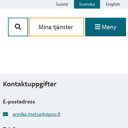
Suomi
Svenska
English
Siirry sisältöön
Mina tjänster
Meny
Kontaktuppgifter
E-postadress
annika.metsa@sipoo.fi