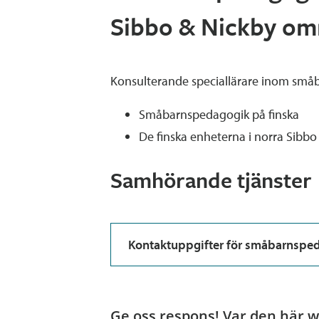
Sibbo & Nickby om
Konsulterande speciallärare inom små
Småbarnspedagogik på finska
De finska enheterna i norra Sibb
Samhörande tjänster
Kontaktuppgifter för småbarnsped
Ge oss respons! Var den här we