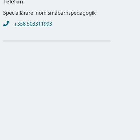
Telefon
Speciallärare inom småbarnspedagogik
+358 503311993