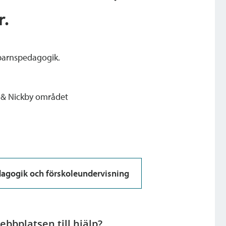
r.
barnspedagogik.
o & Nickby området
agogik och förskoleundervisning
bbplatsen till hjälp?