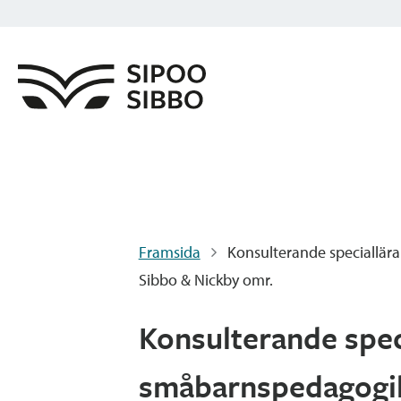
Framsida
Konsulterande speciallär
Sibbo & Nickby omr.
Konsulterande spec
småbarnspedagogik