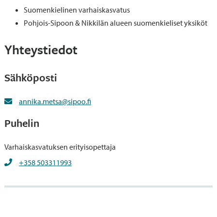
Suomenkielinen varhaiskasvatus
Pohjois-Sipoon & Nikkilän alueen suomenkieliset yksiköt
Yhteystiedot
Sähköposti
annika.metsa@sipoo.fi
Puhelin
Varhaiskasvatuksen erityisopettaja
+358 503311993