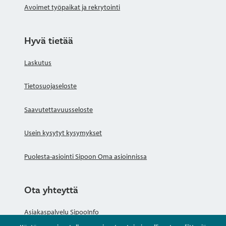
Avoimet työpaikat ja rekrytointi
Hyvä tietää
Laskutus
Tietosuojaseloste
Saavutettavuusseloste
Usein kysytyt kysymykset
Puolesta-asiointi Sipoon Oma asioinnissa
Ota yhteyttä
Asiakaspalvelu SipooInfo