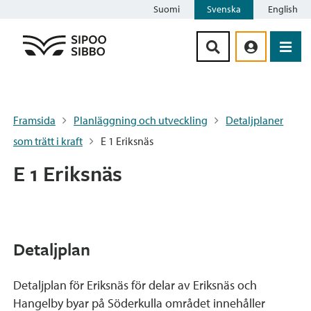
Suomi
Svenska
English
Siirry sisältöön
Framsida
Planläggning och utveckling
Detaljplaner
som trätt i kraft
E 1 Eriksnäs
E 1 Eriksnäs
Detaljplan
Detaljplan för Eriksnäs för delar av Eriksnäs och
Hangelby byar på Söderkulla området innehåller