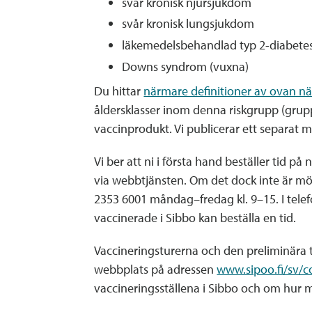
svår kronisk njursjukdom
svår kronisk lungsjukdom
läkemedelsbehandlad typ 2-diabete
Downs syndrom (vuxna)
Du hittar
närmare definitioner av ovan nä
åldersklasser inom denna riskgrupp (grup
vaccinprodukt. Vi publicerar ett separat 
Vi ber att ni i första hand beställer tid p
via webbtjänsten. Om det dock inte är mö
2353 6001 måndag–fredag kl. 9–15. I telef
vaccinerade i Sibbo kan beställa en tid.
Vaccineringsturerna och den preliminära 
webbplats på adressen
www.sipoo.fi/sv/c
vaccineringsställena i Sibbo och om hur m