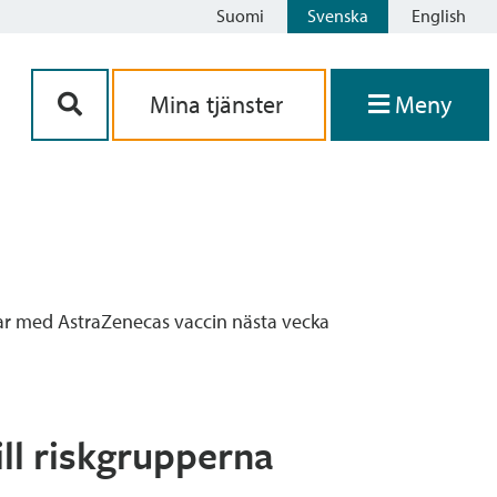
Suomi
Svenska
English
Siirry sisältöön
Mina tjänster
Meny
jar med AstraZenecas vaccin nästa vecka
ll riskgrupperna