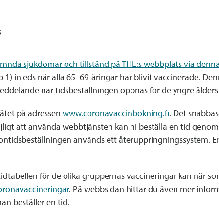
s
mnda sjukdomar och tillstånd på THL:s webbplats via denna
p 1) inleds när alla 65–69-åringar har blivit vaccinerade. 
meddelande när tidsbeställningen öppnas för de yngre ålders
å nätet på adressen
www.coronavaccinbokning.fi
. Det snabbast
jligt att använda webbtjänsten kan ni beställa en tid geno
ontidsbeställningen används ett återuppringningssystem. Enb
tidtabellen för de olika gruppernas vaccineringar kan när 
oronavaccineringar
. På webbsidan hittar du även mer info
an beställer en tid.