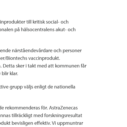
nprodukter till kritisk social- och
onalen på hälsocentralens akut- och
ll boende närståendevårdare och personer
zer/Biontechs vaccinprodukt.
n. Detta sker i takt med att kommunen får
lir klar.
tive grupp väljs enligt de nationella
 de rekommenderas för. AstraZenecas
nnas tillräckligt med forskningsresultat
dukt bevisligen effektiv. Vi uppmuntrar