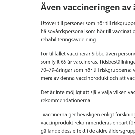
Även vaccineringen av 
Utöver till personer som hör till riskgruppe
hälsovårdspersonal som hör till vaccinat
rehabiliteringsavdelning.
För tillfället vaccinerar Sibbo även perso
som fyllt 65 år vaccineras. Tidsbeställn
70–79-åringar som hör till riskgrupperna 
mera av denna vaccinprodukt och att vacci
Det är inte möjligt att själv välja vilken 
rekommendationerna.
-Vaccinerna ger bevisligen enligt forsk
vaccinprodukt rekommenderas enbart för und
gällande dess effekt i de äldre åldersgru