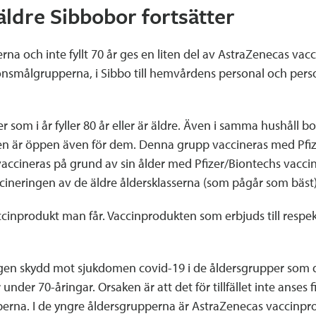
äldre Sibbobor fortsätter
rna och inte fyllt 70 år ges en liten del av AstraZenecas vacci
ionsmålgrupperna, i Sibbo till hemvårdens personal och pers
ner som i år fyller 80 år eller är äldre. Även i samma hushå
ingen är öppen även för dem. Denna grupp vaccineras med Pfi
vaccineras på grund av sin ålder med Pfizer/Biontechs vacci
neringen av de äldre åldersklasserna (som pågår som bäst) b
vaccinprodukt man får. Vaccinprodukten som erbjuds till respek
ningen skydd mot sjukdomen covid-19 i de åldersgrupper som
er 70-åringar. Orsaken är att det för tillfället inte anses fi
pperna. I de yngre åldersgrupperna är AstraZenecas vaccinpro