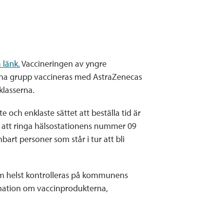
 länk.
Vaccineringen av yngre
Denna grupp vaccineras med AstraZenecas
klasserna.
e och enklaste sättet att beställa tid är
m att ringa hälsostationens nummer 09
art personer som står i tur att bli
som helst kontrolleras på kommunens
rmation om vaccinprodukterna,