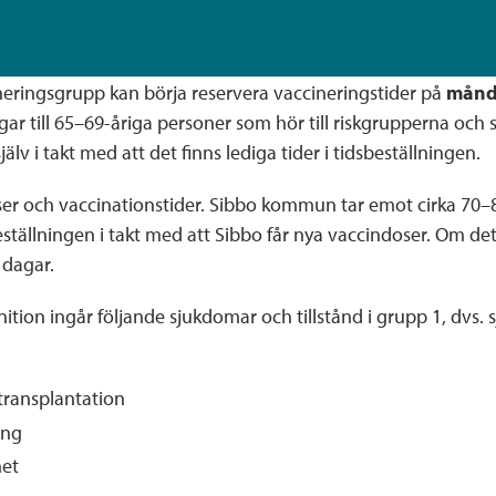
eringsgrupp kan börja reservera vaccineringstider på
månda
gar till 65–69-åriga personer som hör till riskgrupperna och
lv i takt med att det finns lediga tider i tidsbeställningen.
oser och vaccinationstider. Sibbo kommun tar emot cirka 70–
ställningen i takt med att Sibbo får nya vaccindoser. Om det v
 dagar.
finition ingår följande sjukdomar och tillstånd i grupp 1, dvs.
transplantation
ing
met