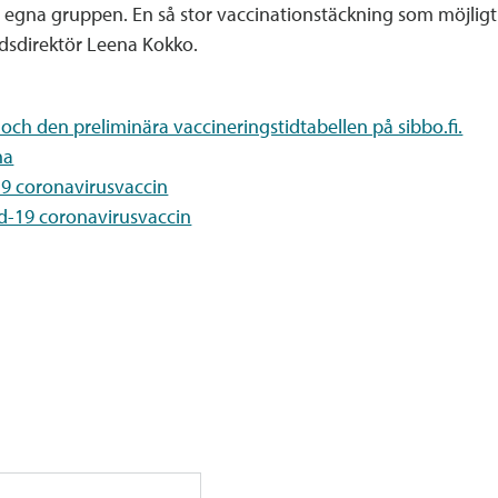
den egna gruppen. En så stor vaccinationstäckning som möjlig
rdsdirektör Leena Kokko.
ch den preliminära vaccineringstidtabellen på sibbo.fi.
na
9 coronavirusvaccin
id-19 coronavirusvaccin