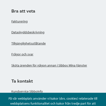
Bra att veta
Fakturering
Dataskyddsbeskrivning
Tillgänglighetsutlåtande
Frågor och svar
Sköta ärenden för någon annan i Sibbos Mina tjänster
Ta kontakt
Kundservice SibboInfo
På vår webbplats använder vi kakor (dvs. cookies) relaterade till
Ge anonym respons
webbplatsens funktionalitet och kakor från tredje part för att