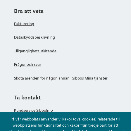
Bra att veta
Fakturering
Dataskyddsbeskrivning
Tillgänglighetsutlåtande
Frågor och svar
Sköta ärenden för någon annan i Sibbos Mina tjänster
Ta kontakt
Kundservice SibboInfo
På vår webbplats använder vi kakor (dvs. cookies) relaterade till
Ge anonym respons
webbplatsens funktionalitet och kakor från tredje part för att