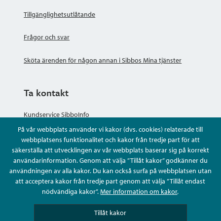
Tillgänglighetsutlåtande
Frågor och svar
Sköta ärenden för någon annan i Sibbos Mina tjänster
Ta kontakt
Kundservice SibboInfo
På vår webbplats använder vi kakor (dvs. cookies) relaterade till
Ge anonym respons
webbplatsens funktionalitet och kakor från tredje part för att
säkerställa att utvecklingen av vår webbplats baserar sig på korrekt
användarinformation. Genom att välja ”Tillåt kakor” godkänner du
Ställ en fråga eller sköta ditt ärende
användningen av alla kakor. Du kan också surfa på webbplatsen utan
att acceptera kakor från tredje part genom att välja ”Tillåt endast
Kontaktuppgifter
nödvändiga kakor”.
Mer information om kakor
.
Tillåt kakor