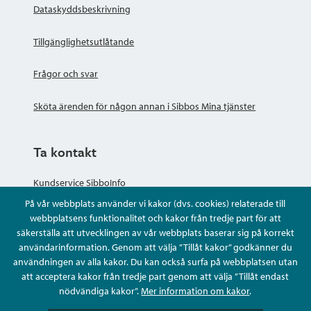
Dataskyddsbeskrivning
Tillgänglighetsutlåtande
Frågor och svar
Sköta ärenden för någon annan i Sibbos Mina tjänster
Ta kontakt
Kundservice SibboInfo
På vår webbplats använder vi kakor (dvs. cookies) relaterade till
Ge anonym respons
webbplatsens funktionalitet och kakor från tredje part för att
säkerställa att utvecklingen av vår webbplats baserar sig på korrekt
användarinformation. Genom att välja ”Tillåt kakor” godkänner du
Ställ en fråga eller sköta ditt ärende
användningen av alla kakor. Du kan också surfa på webbplatsen utan
att acceptera kakor från tredje part genom att välja ”Tillåt endast
Kontaktuppgifter
nödvändiga kakor”.
Mer information om kakor
.