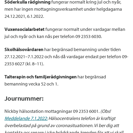
Söderkulla rådgivning
fungerar normalt kring jul och nyår,
men har ingen mottagningsverksamhet under helgdagarna
24.12.2021, 6.1.2022.
Vuxensocialarbetet
fungerar normalt under vardagar mellan
jul och nyår och kan nås per telefon 09 2353 6030.
Skolhälsovårdaren
har begränsad bemanning under tiden
27.12.2021–7.1.2022 och nås då vardagar endast per telefon 09-
2353 6027 (kl. 8–11).
Talterapin och familjerådgivningen
har begränsad
bemanning vecka 52 och 1.
Journummer:
Nickby hälsostation mottagningar 09 2353 6001.
(Obs!
Meddelande 7.1.2022:
Hälsocentralens telefon är kraftigt
överbelastad på grund av coronasituationen. Vi ber dig att
kontakta oss senare i icke brådskande ärenden för att vi skall