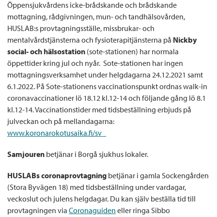
Öppensjukvårdens icke-brådskande och brådskande
mottagning, rådgivningen, mun- och tandhälsovården,
HUSLAB:s provtagningsställe, missbrukar- och
mentalvårdstjänsterna och fysioterapitjänsterna på
Nickby
social- och hälsostation
(sote-stationen) har normala
öppettider kring jul och nyår. Sote-stationen har ingen
mottagningsverksamhet under helgdagarna 24.12.2021 samt
6.1.2022. På Sote-stationens vaccinationspunkt ordnas walk-in
coronavaccinationer lö 18.12 kl.12-14 och följande gång lö 8.1
kl.12-14. Vaccinationstider med tidsbeställning erbjuds på
julveckan och på mellandagarna:
www.koronarokotusaika.fi/sv
Samjouren
betjänar i Borgå sjukhus lokaler.
HUSLABs coronaprovtagning
betjänar
i gamla Sockengården
(Stora Byvägen 18) med tidsbeställning under vardagar,
veckoslut och julens helgdagar. Du kan själv beställa tid till
provtagningen via
Coronaguiden
eller ringa Sibbo