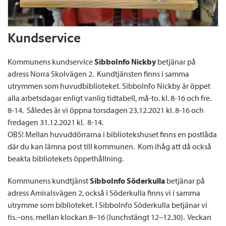
Kundservice
Kommunens kundservice
SibboInfo Nickby
betjänar på
adress Norra Skolvägen 2. Kundtjänsten finns i samma
utrymmen som huvudbiblioteket. SibboInfo Nickby är öppet
alla arbetsdagar enligt vanlig tidtabell, må-to. kl. 8-16 och fre.
8-14. Således är vi öppna torsdagen 23.12.2021 kl. 8-16 och
fredagen 31.12.2021 kl. 8-14.
OBS! Mellan huvuddörrarna i bibliotekshuset finns en postlåda
där du kan lämna post till kommunen. Kom ihåg att då också
beakta bibliotekets öppethållning.
Kommunens kundtjänst
SibboInfo Söderkulla
betjänar på
adress Amiralsvägen 2, också i Söderkulla finns vi i samma
utrymme som biblioteket. I SibboInfo Söderkulla betjänar vi
tis.–ons. mellan klockan 8–16 (lunchstängt 12–12.30). Veckan