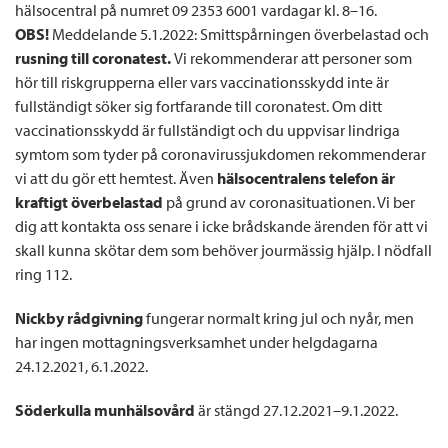
hälsocentral på numret 09 2353 6001 vardagar kl. 8–16.
OBS!
Meddelande 5.1.2022: Smittspårningen överbelastad och
rusning till coronatest.
Vi rekommenderar att personer som
hör till riskgrupperna eller vars vaccinationsskydd inte är
fullständigt söker sig fortfarande till coronatest. Om ditt
vaccinationsskydd är fullständigt och du uppvisar lindriga
symtom som tyder på coronavirussjukdomen rekommenderar
vi att du gör ett hemtest. Även
hälsocentralens telefon är
kraftigt överbelastad
på grund av coronasituationen. Vi ber
dig att kontakta oss senare i icke brådskande ärenden för att vi
skall kunna skötar dem som behöver jourmässig hjälp. I nödfall
ring 112.
Nickby rådgivning
fungerar normalt kring jul och nyår, men
har ingen mottagningsverksamhet under helgdagarna
24.12.2021, 6.1.2022.
Söderkulla munhälsovård
är stängd 27.12.2021–9.1.2022.