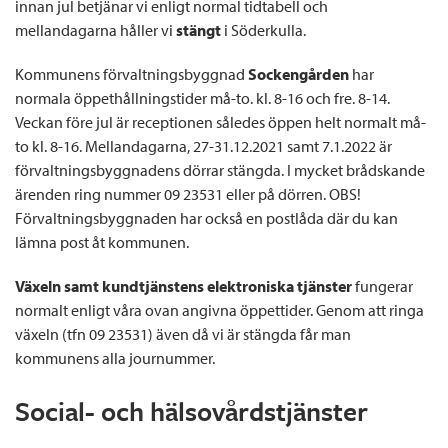
innan jul betjänar vi enligt normal tidtabell och
mellandagarna håller vi
stängt
i Söderkulla.
Kommunens förvaltningsbyggnad
Sockengården
har
normala öppethållningstider må-to. kl. 8-16 och fre. 8-14.
Veckan före jul är receptionen således öppen helt normalt må-
to kl. 8-16. Mellandagarna, 27-31.12.2021 samt 7.1.2022 är
förvaltningsbyggnadens dörrar stängda. I mycket brådskande
ärenden ring nummer 09 23531 eller på dörren. OBS!
Förvaltningsbyggnaden har också en postlåda där du kan
lämna post åt kommunen.
Växeln samt kundtjänstens elektroniska tjänster
fungerar
normalt enligt våra ovan angivna öppettider. Genom att ringa
växeln (tfn 09 23531) även då vi är stängda får man
kommunens alla journummer.
Social- och hälsovårdstjänster