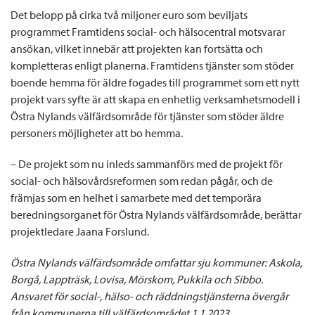
Det belopp på cirka två miljoner euro som beviljats
programmet Framtidens social- och hälsocentral motsvarar
ansökan, vilket innebär att projekten kan fortsätta och
kompletteras enligt planerna. Framtidens tjänster som stöder
boende hemma för äldre fogades till programmet som ett nytt
projekt vars syfte är att skapa en enhetlig verksamhetsmodell i
Östra Nylands välfärdsområde för tjänster som stöder äldre
personers möjligheter att bo hemma.
– De projekt som nu inleds sammanförs med de projekt för
social- och hälsovårdsreformen som redan pågår, och de
främjas som en helhet i samarbete med det temporära
beredningsorganet för Östra Nylands välfärdsområde, berättar
projektledare Jaana Forslund.
Östra Nylands välfärdsområde omfattar sju kommuner: Askola,
Borgå, Lappträsk, Lovisa, Mörskom, Pukkila och Sibbo.
Ansvaret för social-, hälso- och räddningstjänsterna övergår
från kommunerna till välfärdsområdet 1.1.2023.