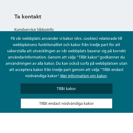
Ta kontakt
Kundservice SibboInfo
På vår webbplats använder vi kakor (dvs. cookies) relaterade till
Ge anonym respons
webbplatsens funktionalitet och kakor från tredje part för att
säkerställa att utvecklingen av vår webbplats baserar sig på korrekt
användarinformation. Genom att välja ”Tillåt kakor” godkänner du
Ställ en fråga eller sköta ditt ärende
användningen av alla kakor. Du kan också surfa på webbplatsen utan
att acceptera kakor från tredje part genom att välja ”Tillåt endast
Kontaktuppgifter
nödvändiga kakor”.
Mer information om kakor
.
Tillåt kakor
Tillåt endast nödvändiga kakor