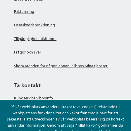
Fakturering
Dataskyddsbeskrivning
Tillgänglighetsutlåtande
Frågor och svar
Sköta ärenden för någon annan i Sibbos Mina tjänster
Ta kontakt
Kundservice SibboInfo
På vår webbplats använder vi kakor (dvs. cookies) relaterade till
Ge anonym respons
webbplatsens funktionalitet och kakor från tredje part för att
säkerställa att utvecklingen av vår webbplats baserar sig på korrekt
användarinformation. Genom att välja ”Tillåt kakor” godkänner du
Ställ en fråga eller sköta ditt ärende