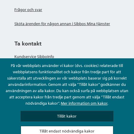
Frågor och svar
Sköta ärenden för någon annan i Sibbos Mina tjänster
Ta kontakt
Kundservice SibboInfo
På vår webbplats använder vi kakor (dvs. cookies) relaterade till
Ge anonym respons
webbplatsens funktionalitet och kakor från tredje part för att
säkerställa att utvecklingen av vår webbplats baserar sig på korrekt
användarinformation. Genom att välja ”Tillåt kakor” godkänner du
Ställ en fråga eller sköta ditt ärende
användningen av alla kakor. Du kan också surfa på webbplatsen utan
att acceptera kakor från tredje part genom att välja ”Tillåt endast
Kontaktuppgifter
nödvändiga kakor”.
Mer information om kakor
.
Tillåt kakor
Tillåt endast nödvändiga kakor