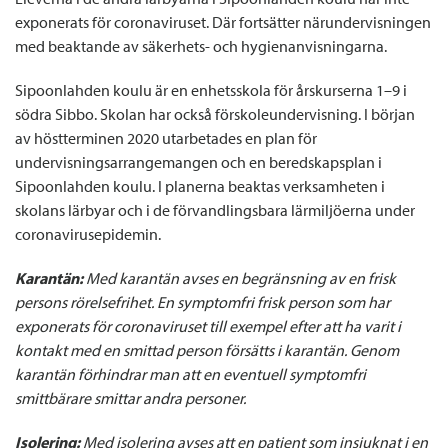
exponerats för coronaviruset. Där fortsätter närundervisningen
med beaktande av säkerhets- och hygienanvisningarna.
Sipoonlahden koulu är en enhetsskola för årskurserna 1–9 i
södra Sibbo. Skolan har också förskoleundervisning. I början
av höstterminen 2020 utarbetades en plan för
undervisningsarrangemangen och en beredskapsplan i
Sipoonlahden koulu. I planerna beaktas verksamheten i
skolans lärbyar och i de förvandlingsbara lärmiljöerna under
coronavirusepidemin.
Karantän:
Med karantän avses en begränsning av en frisk
persons rörelsefrihet. En symptomfri frisk person som har
exponerats för coronaviruset till exempel efter att ha varit i
kontakt med en smittad person försätts i karantän. Genom
karantän förhindrar man att en eventuell symptomfri
smittbärare smittar andra personer.
Isolering:
Med isolering avses att en patient som insjuknat i en