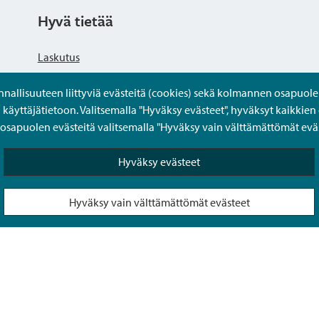
Hyvä tietää
Laskutus
llisuuteen liittyviä evästeitä (cookies) sekä kolmannen osapuolen 
Tietosuojaseloste
yttäjätietoon. Valitsemalla "Hyväksy evästeet", hyväksyt kaikkien 
apuolen evästeitä valitsemalla "Hyväksy vain välttämättömät eväs
Saavutettavuusseloste
Hyväksy evästeet
Usein kysytyt kysymykset
Hyväksy vain välttämättömät evästeet
Puolesta-asiointi Sipoon Oma asioinnissa