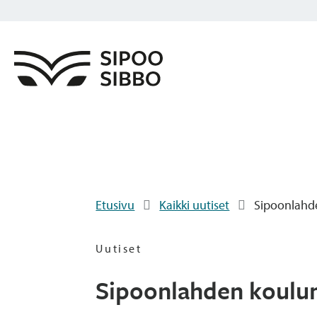
Etusivu
Kaikki uutiset
Sipoonlahde
Uutiset
Sipoonlahden koulun 