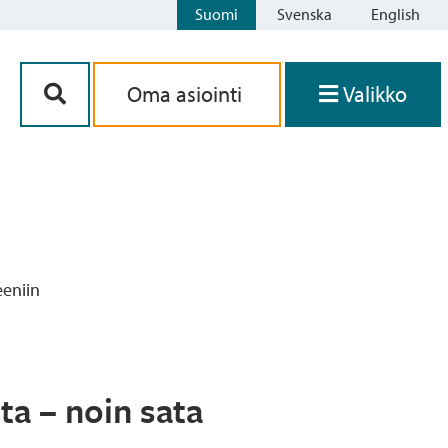
Suomi
Svenska
English
Siirry sisältöön
Oma asiointi
Valikko
eeniin
ta – noin sata