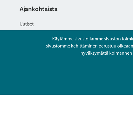
Ajankohtaista
Uutiset
Käytämme sivustollamme sivuston toiminna
Kuulutukset
sivustomme kehittäminen perustuu oikeaan kä
hyväksymättä kolmannen os
Tapahtumat
Avoimet työpaikat ja rekrytointi