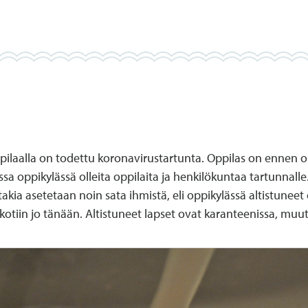
ilaalla on todettu koronavirustartunta. Oppilas on ennen oi
sa oppikylässä olleita oppilaita ja henkilökuntaa tartunnalle
akia asetetaan noin sata ihmistä, eli oppikylässä altistuneet 
kotiin jo tänään. Altistuneet lapset ovat karanteenissa, muut