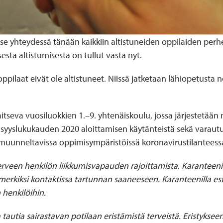
e yhteydessä tänään kaikkiin altistuneiden oppilaiden perhei
esta altistumisesta on tullut vasta nyt.
ilaat eivät ole altistuneet. Niissä jatketaan lähiopetusta n
itseva vuosiluokkien 1.–9. yhtenäiskoulu, jossa järjestetää
 syyslukukauden 2020 aloittamisen käytänteistä sekä varau
 muunneltavissa oppimisympäristöissä koronavirustilanteess
erveen henkilön liikkumisvapauden rajoittamista. Karanteenii
imerkiksi kontaktissa tartunnan saaneeseen. Karanteenilla es
 henkilöihin.
 tautia sairastavan potilaan eristämistä terveistä. Eristykseen