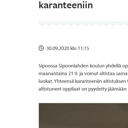
karanteeniin
30.09.2020 klo 11:15
Sipoossa Sipoonlahden koulun yhdellä opp
maanantaina 21.9. ja voinut altistaa samas
luokat. Yhteensä karanteeniin altistuksen t
altistuneet oppilaat on pyydetty jäämään 