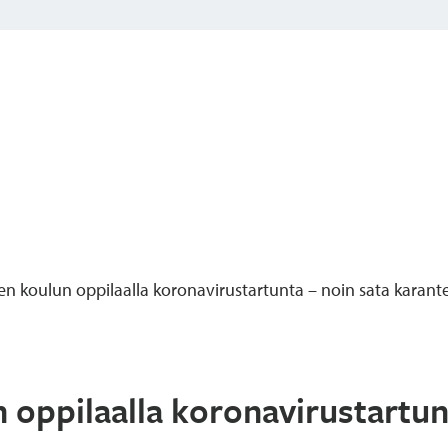
n koulun oppilaalla koronavirustartunta – noin sata karant
oppilaalla koronavirustartun