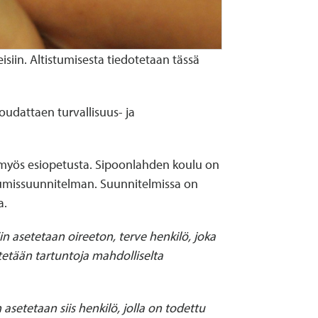
siin. Altistumisesta tiedotetaan tässä
oudattaen turvallisuus- ja
n myös esiopetusta. Sipoonlahden koulu on
tumissuunnitelman. Suunnitelmissa on
a.
n asetetaan oireeton, terve henkilö, joka
tetään tartuntoja mahdolliselta
 asetetaan siis henkilö, jolla on todettu