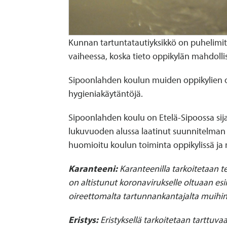
Kunnan tartuntatautiyksikkö on puhelimits
vaiheessa, koska tieto oppikylän mahdollis
Sipoonlahden koulun muiden oppikylien opp
hygieniakäytäntöjä.
Sipoonlahden koulu on Etelä-Sipoossa sija
lukuvuoden alussa laatinut suunnitelman
huomioitu koulun toiminta oppikylissä ja
Karanteeni:
Karanteenilla tarkoitetaan t
on altistunut koronavirukselle oltuaan es
oireettomalta tartunnankantajalta muihin
Eristys:
Eristyksellä tarkoitetaan tarttuvaa