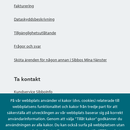
Fakturering
Dataskyddsbeskrivning
Tillgänglighetsutlåtande
Frågor och svar
Sköta ärenden för någon annan i Sibbos Mina tjänster
Ta kontakt
Kundservice SibboInfo
På vår webbplats använder vi kakor (dvs. cookies) relaterade till
Ge anonym respons
webbplatsens funktionalitet och kakor från tredje part för att
säkerställa att utvecklingen av vår webbplats baserar sig på korrekt
användarinformation. Genom att välja ”Tillåt kakor” godkänner du
Ställ en fråga eller sköta ditt ärende
användningen av alla kakor. Du kan också surfa på webbplatsen utan