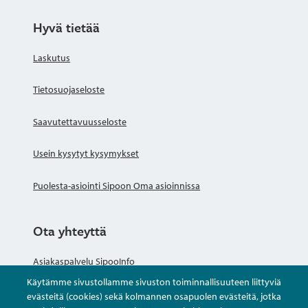
Hyvä tietää
Laskutus
Tietosuojaseloste
Saavutettavuusseloste
Usein kysytyt kysymykset
Puolesta-asiointi Sipoon Oma asioinnissa
Ota yhteyttä
Asiakaspalvelu SipooInfo
Käytämme sivustollamme sivuston toiminnallisuuteen liittyviä
Anna palautetta nimettömästi
evästeitä (cookies) sekä kolmannen osapuolen evästeitä, jotka