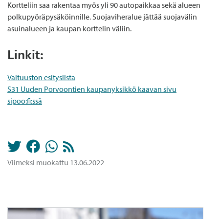
Kortteliin saa rakentaa myös yli 90 autopaikkaa sekä alueen
polkupyöräpysäköinnille. Suojaviheralue jättää suojavälin
asuinalueen ja kaupan korttelin väliin.
Linkit:
Valtuuston esityslista
S31 Uuden Porvoontien kaupanyksikkö kaavan sivu
sipoo:fi:ssä
Viimeksi muokattu 13.06.2022