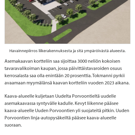
Havainnepiirros liikerakennuksesta ja sitä ympäröivästä alueesta.
Asemakaavan kortteliin saa sijoittaa 3000 neliön kokoisen
tavaravalikoiman kaupan, jossa päivittäistavaroiden osuus
kerrosalasta saa olla enintään 20 prosenttia. Tokmanni pyrkii
avaamaan myymälänsä kaavan kortteliin vuoden 2023 aikana.
Kaava-alueelle kuljetaan Uudelta Porvoontieltä uudelle
asemakaavassa syntyvälle kadulle. Kevyt liikenne pääsee
kaava-alueelle Uuden Porvoontien yli suojateitä pitkin. Uuden
Porvoontien linja-autopysäkeiltä pääsee kaava-alueelle
suoraan.