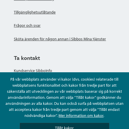
Tillgänglighetsutlåtande
Frågor och svar
Sköta ärenden för någon annan i Sibbos Mina tjänster
Ta kontakt
Kundservice SibboInfo
På vår webbplats använder vi kakor (dvs. cookies) relaterade till
Ge anonym respons
webbplatsens funktionalitet och kakor från tredje part för att
säkerställa att utvecklingen av vår webbplats baserar sig på korrekt
användarinformation. Genom att välja ”Tillåt kakor” godkänner du
Ställ en fråga eller sköta ditt ärende
användningen av alla kakor. Du kan också surfa på webbplatsen utan
att acceptera kakor från tredje part genom att välja ”Tillåt endast
Kontaktuppgifter
nödvändiga kakor”.
Mer information om kakor
.
Tillåt kakor