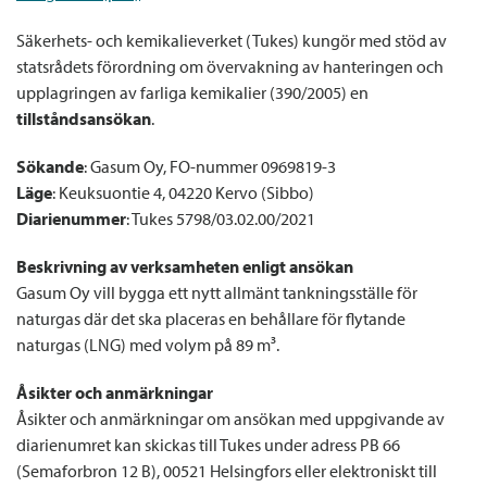
Säkerhets- och kemikalieverket (Tukes) kungör med stöd av
statsrådets förordning om övervakning av hanteringen och
upplagringen av farliga kemikalier (390/2005) en
tillståndsansökan
.
Sökande
: Gasum Oy, FO-nummer 0969819-3
Läge
: Keuksuontie 4, 04220 Kervo (Sibbo)
Diarienummer
: Tukes 5798/03.02.00/2021
Beskrivning av verksamheten enligt ansökan
Gasum Oy vill bygga ett nytt allmänt tankningsställe för
naturgas där det ska placeras en behållare för flytande
naturgas (LNG) med volym på 89 m³.
Åsikter och anmärkningar
Åsikter och anmärkningar om ansökan med uppgivande av
diarienumret kan skickas till Tukes under adress PB 66
(Semaforbron 12 B), 00521 Helsingfors eller elektroniskt till