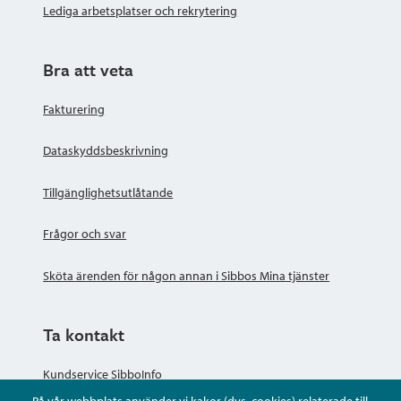
Lediga arbetsplatser och rekrytering
Bra att veta
Fakturering
Dataskyddsbeskrivning
Tillgänglighetsutlåtande
Frågor och svar
Sköta ärenden för någon annan i Sibbos Mina tjänster
Ta kontakt
Kundservice SibboInfo
På vår webbplats använder vi kakor (dvs. cookies) relaterade till