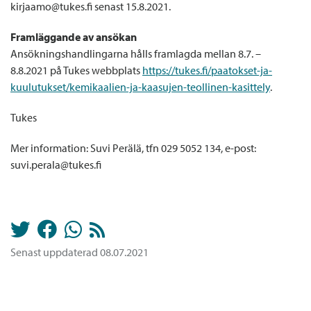
kirjaamo@tukes.fi senast 15.8.2021.
Framläggande av ansökan
Ansökningshandlingarna hålls framlagda mellan 8.7. –
8.8.2021 på Tukes webbplats
https://tukes.fi/paatokset-ja-
kuulutukset/kemikaalien-ja-kaasujen-teollinen-kasittely
.
Tukes
Mer information: Suvi Perälä, tfn 029 5052 134, e-post:
suvi.perala@tukes.fi
Senast uppdaterad 08.07.2021