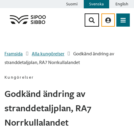
Suomi
Svenska
English
Siirry sisältöön
Framsida
Alla kungörelser
Godkänd ändring av
stranddetaljplan, RA7 Norrkullalandet
Kungörelser
Godkänd ändring av
stranddetaljplan, RA7
Norrkullalandet