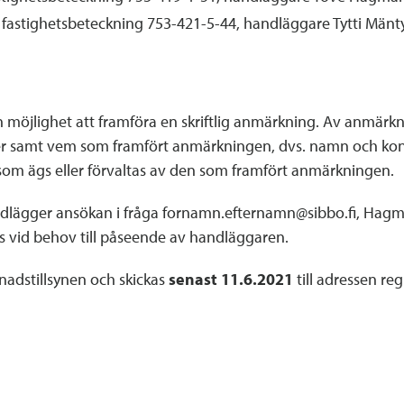
fastighetsbeteckning 753-421-5-44, handläggare Tytti Mäntyo
möjlighet att framföra en skriftlig anmärkning. Av anmärk
er samt vem som framfört anmärkningen, dvs. namn och kon
 som ägs eller förvaltas av den som framfört anmärkningen.
dlägger ansökan i fråga fornamn.efternamn@sibbo.fi, Hagm
 vid behov till påseende av handläggaren.
gnadstillsynen och skickas
senast 11.6.2021
till adressen re