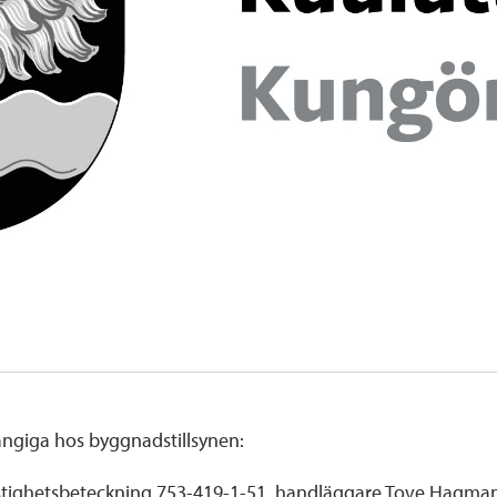
ängiga hos byggnadstillsynen:
astighetsbeteckning 753-419-1-51, handläggare Tove Hagma