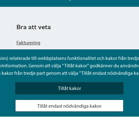
Bra att veta
Fakturering
s) relaterade till webbplatsens funktionalitet och kakor från tredje 
Dataskyddsbeskrivning
rinformation. Genom att välja ”Tillåt kakor” godkänner du användni
kakor från tredje part genom att välja ”Tillåt endast nödvändiga ka
Tillgänglighetsutlåtande
Tillåt kakor
Frågor och svar
Tillåt endast nödvändiga kakor
Sköta ärenden för någon annan i Sibbos Mina tjänster