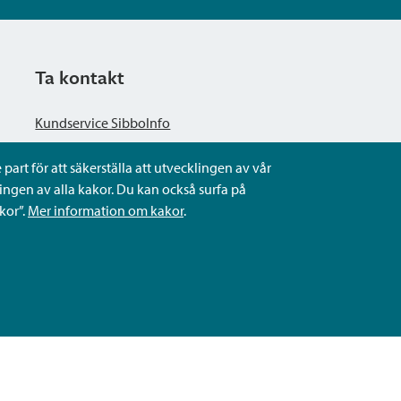
Ta kontakt
Kundservice SibboInfo
part för att säkerställa att utvecklingen av vår
Ge anonym respons
ngen av alla kakor. Du kan också surfa på
kor”.
Mer information om kakor
.
Ställ en fråga eller sköta ditt ärende
Kontaktuppgifter