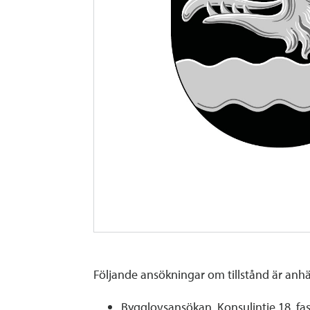
Följande ansökningar om tillstånd är anh
Bygglovsansökan, Konsulintie 18, f