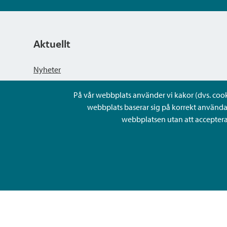
Aktuellt
Nyheter
På vår webbplats använder vi kakor (dvs. cookie
Kungörelser
webbplats baserar sig på korrekt använda
webbplatsen utan att acceptera 
Evenemang
Lediga arbetsplatser och rekrytering