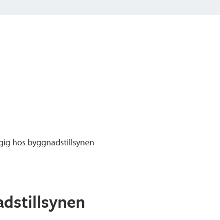
ig hos byggnadstillsynen
dstillsynen