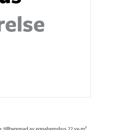
n: tillbyggnad av egnahemshus 22 vy-m²