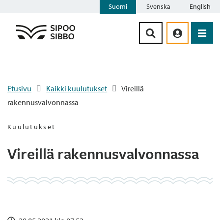
Suomi
Svenska
English
Siirry sisältöön
Etusivu
Kaikki kuulutukset
Vireillä
rakennusvalvonnassa
Kuulutukset
Vireillä rakennusvalvonnassa