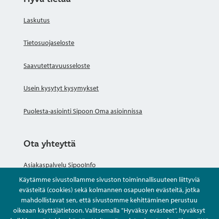
Laskutus
Tietosuojaseloste
Saavutettavuusseloste
Usein kysytyt kysymykset
Puolesta-asiointi Sipoon Oma asioinnissa
Ota yhteyttä
Asiakaspalvelu SipooInfo
Käytämme sivustollamme sivuston toiminnallisuuteen liittyviä
Anna palautetta nimettömästi
evästeitä (cookies) sekä kolmannen osapuolen evästeitä, jotka
mahdollistavat sen, että sivustomme kehittäminen perustuu
oikeaan käyttäjätietoon. Valitsemalla "Hyväksy evästeet", hyväksyt
Kysy tai asioi