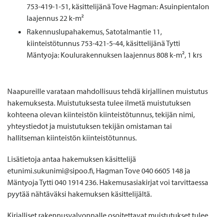
753-419-1-51, käsittelijänä Tove Hagman: Asuinpientalon
laajennus 22 k-m²
Rakennuslupahakemus, Satotalmantie 11,
kiinteistötunnus 753-421-5-44, käsittelijänä Tytti
Mäntyoja: Koulurakennuksen laajennus 808 k-m², 1 krs
Naapureille varataan mahdollisuus tehdä kirjallinen muistutus
hakemuksesta. Muistutuksesta tulee ilmetä muistutuksen
kohteena olevan kiinteistön kiinteistötunnus, tekijän nimi,
yhteystiedot ja muistutuksen tekijän omistaman tai
hallitseman kiinteistön kiinteistötunnus.
Lisätietoja antaa hakemuksen käsittelijä
etunimi.sukunimi@sipoo.fi, Hagman Tove 040 6605 148 ja
Mäntyoja Tytti 040 1914 236. Hakemusasiakirjat voi tarvittaessa
pyytää nähtäväksi hakemuksen käsittelijältä.
Kirjalliset rakennusvalvonnalle osoitettavat muistutukset tulee