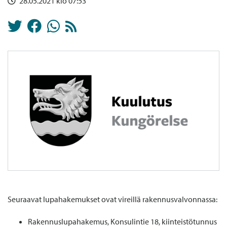
28.05.2021 klo 07:53
Seuraavat lupahakemukset ovat vireillä rakennusvalvonnassa:
Rakennuslupahakemus, Konsulintie 18, kiinteistötunnus