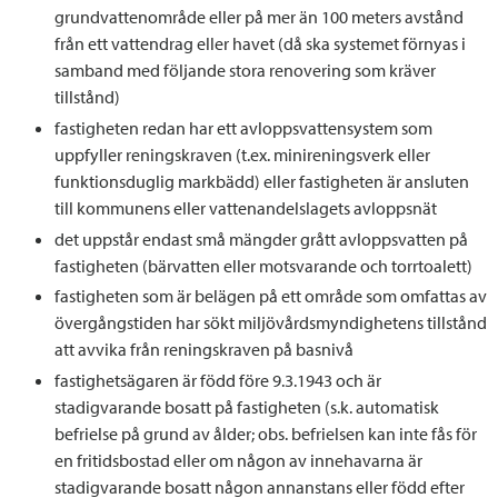
grundvattenområde eller på mer än 100 meters avstånd
från ett vattendrag eller havet (då ska systemet förnyas i
samband med följande stora renovering som kräver
tillstånd)
fastigheten redan har ett avloppsvattensystem som
uppfyller reningskraven (t.ex. minireningsverk eller
funktionsduglig markbädd) eller fastigheten är ansluten
till kommunens eller vattenandelslagets avloppsnät
det uppstår endast små mängder grått avloppsvatten på
fastigheten (bärvatten eller motsvarande och torrtoalett)
fastigheten som är belägen på ett område som omfattas av
övergångstiden har sökt miljövårdsmyndighetens tillstånd
att avvika från reningskraven på basnivå
fastighetsägaren är född före 9.3.1943 och är
stadigvarande bosatt på fastigheten (s.k. automatisk
befrielse på grund av ålder; obs. befrielsen kan inte fås för
en fritidsbostad eller om någon av innehavarna är
stadigvarande bosatt någon annanstans eller född efter