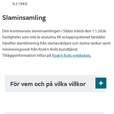
9.3.1943)
Slaminsamling
Den kommunala slaminsamlingen i Sibbo inleds den 1.1.2026.
Fastigheter som inte är anslutna till avloppssystemet beställer
härefter slamtömning från slamavskiljare och slutna tankar samt
minireningsverk från Rosk’n Rolls kundtjänst.
Tilläggsinformation hittas på
Rosk’n Rolls webbplats.
För vem och på vilka villkor
Fastän du inte skulle behöva förnya ditt
avloppsvattensystem, ska du ändå se till att det
har gjorts en utredning om fastighetens
avloppsvattensystem samt att det finns bruks-