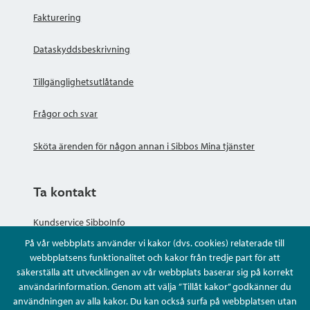
Fakturering
Dataskyddsbeskrivning
Tillgänglighetsutlåtande
Frågor och svar
Sköta ärenden för någon annan i Sibbos Mina tjänster
Ta kontakt
Kundservice SibboInfo
På vår webbplats använder vi kakor (dvs. cookies) relaterade till
Ge anonym respons
webbplatsens funktionalitet och kakor från tredje part för att
säkerställa att utvecklingen av vår webbplats baserar sig på korrekt
användarinformation. Genom att välja ”Tillåt kakor” godkänner du
Ställ en fråga eller sköta ditt ärende
användningen av alla kakor. Du kan också surfa på webbplatsen utan