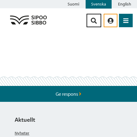
Suomi
Svenska
English
Siirry sisältöön
Ge respons
Aktuellt
Nyheter