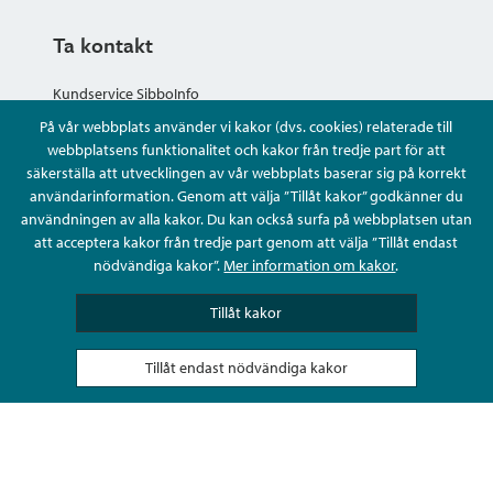
Ta kontakt
Kundservice SibboInfo
På vår webbplats använder vi kakor (dvs. cookies) relaterade till
Ge anonym respons
webbplatsens funktionalitet och kakor från tredje part för att
säkerställa att utvecklingen av vår webbplats baserar sig på korrekt
användarinformation. Genom att välja ”Tillåt kakor” godkänner du
Ställ en fråga eller sköta ditt ärende
användningen av alla kakor. Du kan också surfa på webbplatsen utan
att acceptera kakor från tredje part genom att välja ”Tillåt endast
Kontaktuppgifter
nödvändiga kakor”.
Mer information om kakor
.
Tillåt kakor
Tillåt endast nödvändiga kakor