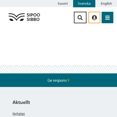
Suomi
Svenska
English
Siirry sisältöön
Ge respons
Aktuellt
Nyheter