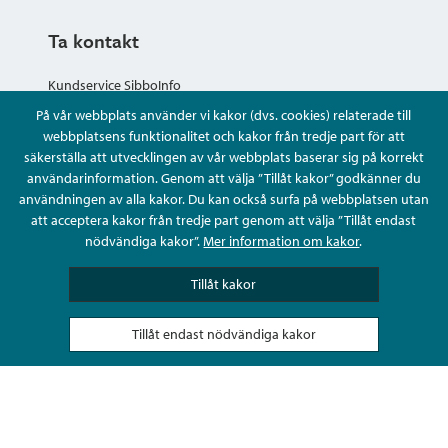
Ta kontakt
Kundservice SibboInfo
På vår webbplats använder vi kakor (dvs. cookies) relaterade till
Ge anonym respons
webbplatsens funktionalitet och kakor från tredje part för att
säkerställa att utvecklingen av vår webbplats baserar sig på korrekt
användarinformation. Genom att välja ”Tillåt kakor” godkänner du
Ställ en fråga eller sköta ditt ärende
användningen av alla kakor. Du kan också surfa på webbplatsen utan
att acceptera kakor från tredje part genom att välja ”Tillåt endast
Kontaktuppgifter
nödvändiga kakor”.
Mer information om kakor
.
Tillåt kakor
Tillåt endast nödvändiga kakor