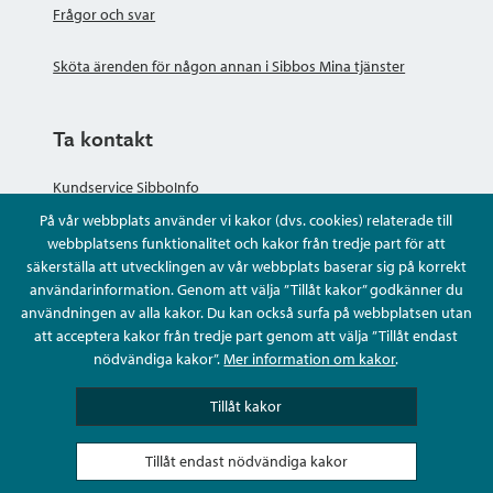
Frågor och svar
Sköta ärenden för någon annan i Sibbos Mina tjänster
Ta kontakt
Kundservice SibboInfo
På vår webbplats använder vi kakor (dvs. cookies) relaterade till
Ge anonym respons
webbplatsens funktionalitet och kakor från tredje part för att
säkerställa att utvecklingen av vår webbplats baserar sig på korrekt
användarinformation. Genom att välja ”Tillåt kakor” godkänner du
Ställ en fråga eller sköta ditt ärende
användningen av alla kakor. Du kan också surfa på webbplatsen utan
att acceptera kakor från tredje part genom att välja ”Tillåt endast
Kontaktuppgifter
nödvändiga kakor”.
Mer information om kakor
.
Tillåt kakor
Tillåt endast nödvändiga kakor