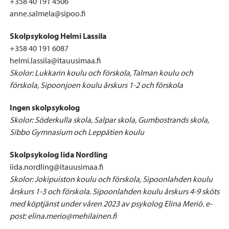
+358 40 191 4506
anne.salmela@sipoo.fi
Skolpsykolog Helmi Lassila
+358 40 191 6087
helmi.lassila@itauusimaa.fi
Skolor: Lukkarin koulu och förskola, Talman koulu och
förskola, Sipoonjoen koulu årskurs 1-2 och förskola
Ingen skolpsykolog
Skolor: Söderkulla skola, Salpar skola, Gumbostrands skola,
Sibbo Gymnasium och Leppätien koulu
Skolpsykolog Iida Nordling
iida.nordling@itauusimaa.fi
Skolor: Jokipuiston koulu och förskola, Sipoonlahden koulu
årskurs 1-3 och förskola. Sipoonlahden koulu årskurs 4-9 sköts
med köptjänst under våren 2023 av psykolog Elina Meriö. e-
post: elina.merio@mehilainen.fi