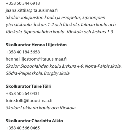
+358 50 344 6918
jaana.kittila@itauusimaa.fi
Skolor: Jokipuiston koulu ja esiopetus, Sipoonjoen
ytenäiskoulu årskurs 1-2 och förskola, Talman koulu och
förskola, Sipoonlahden koulu -förskola och årskurs 1-3
Skolkurator Henna Liljeström
+358 40 184 5658
henna.liljestrom@itauusimaa.fi
Skolor: Sipoonlahden koulu årskurs 4-9, Norra-Paipis skola,
Södra-Paipis skola, Borgby skola
Skolkurator Tuire Tölli
+358 50 564 0431
tuire.tolli@itauusimaa.fi
Skolor: Lukkarin koulu och förskola
Skolkurator Charlotta Aikio
+358 40 566 0465