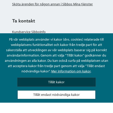
Sköta ärenden för någon annan i Sibbos Mina tjänster
Ta kontakt
Kundservice SibboInfo
På vår webbplats använder vi kakor (dvs. cookies) relaterade till
Ge anonym respons
webbplatsens funktionalitet och kakor från tredje part för att
säkerställa att utvecklingen av vår webbplats baserar sig på korrekt
användarinformation. Genom att välja ”Tillåt kakor” godkänner du
Ställ en fråga eller sköta ditt ärende
användningen av alla kakor. Du kan också surfa på webbplatsen utan
att acceptera kakor från tredje part genom att välja ”Tillåt endast
Kontaktuppgifter
nödvändiga kakor”.
Mer information om kakor
.
Tillåt kakor
Tillåt endast nödvändiga kakor