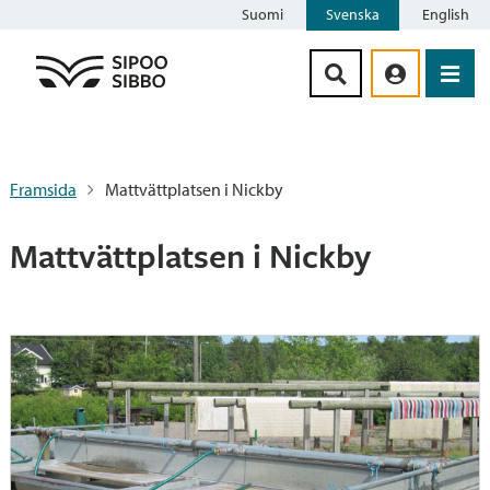
Suomi
Svenska
English
Siirry sisältöön
Framsida
Mattvättplatsen i Nickby
Mattvättplatsen i Nickby