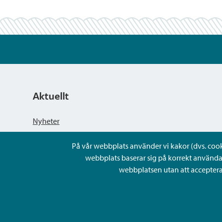
Aktuellt
Nyheter
På vår webbplats använder vi kakor (dvs. cookie
Kungörelser
webbplats baserar sig på korrekt använda
webbplatsen utan att acceptera 
Evenemang
Lediga arbetsplatser och rekrytering