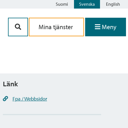
Suomi
Svenska
English
Siirry sisältöön
Mina tjänster
Meny
Länk
Fpa / Webbsidor