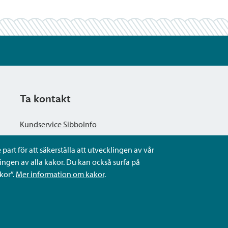
Ta kontakt
Kundservice SibboInfo
part för att säkerställa att utvecklingen av vår
Ge anonym respons
ngen av alla kakor. Du kan också surfa på
kor”.
Mer information om kakor
.
Ställ en fråga eller sköta ditt ärende
Kontaktuppgifter