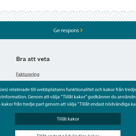
Ge respons
Bra att veta
Fakturering
s) relaterade till webbplatsens funktionalitet och kakor från tredje 
Dataskyddsbeskrivning
rinformation. Genom att välja ”Tillåt kakor” godkänner du användni
kakor från tredje part genom att välja ”Tillåt endast nödvändiga ka
Tillgänglighetsutlåtande
Tillåt kakor
Frågor och svar
Tillåt endast nödvändiga kakor