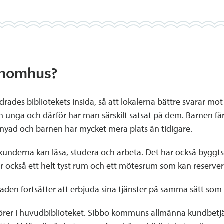
 inomhus?
rades bibliotekets insida, så att lokalerna bättre svarar mo
och unga och därför har man särskilt satsat på dem. Barnen 
rnyad och barnen har mycket mera plats än tidigare.
 kunderna kan läsa, studera och arbeta.
Det har också byggts 
ar också ett helt tyst rum och ett mötesrum som kan reserver
aden fortsätter att erbjuda sina tjänster på samma sätt som 
örer i huvudbiblioteket. Sibbo kommuns allmänna kundbetjän