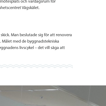
om mötesplats och vardagsrum för
etscentret Vägskälet.
ick. Man beslutade sig för att renovera
. Målet med de byggnadstekniska
gnadens livscykel – det vill säga att