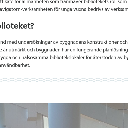
 ett kafé för allmänheten som framhäver bibliotekets roll s
avigatorn-verksamheten för unga vuxna bedrivs av verksamh
lioteket?
d med undersökningar av byggnadens konstruktioner och sk
 är utmärkt och byggnaden har en fungerande planlösning
rygga och hälsosamma bibliotekslokaler för återstoden av byg
 användbarhet.