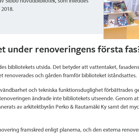
av Sibbo huvudbibliotek, som inleddes
i 2018.
et under renoveringens första fas
s bibliotekets utsida. Det betyder att vattentaket, fasaden
t renoverades och gården framför biblioteket iståndsattes.
vändbarhet och tekniska funktionsduglighet förbättrades g
Renoveringen ändrade inte bibliotekets utseende. Genom att
erats av arkitektbyrån Perko & Rautamäki Ky samt det mycke
novering framskred enligt planerna, och den externa renove