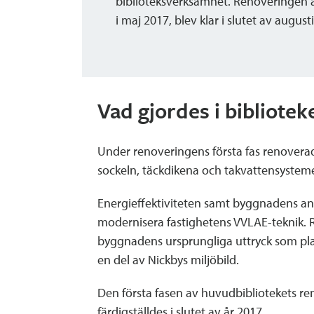
biblioteksverksamhet. Renoveringen 
i maj 2017, blev klar i slutet av august
Vad gjordes i bibliotek
Under renoveringens första fas renoverade
sockeln, täckdikena och takvattensysteme
Energieffektiviteten samt byggnadens an
modernisera fastighetens VVLAE-teknik. 
byggnadens ursprungliga uttryck som plan
en del av Nickbys miljöbild.
Den första fasen av huvudbibliotekets re
färdigställdes i slutet av år 2017.