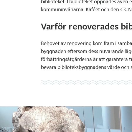
biblioteket. I biblioteket öppnades även
kommuninvånarna. Kaféet och den s.k. N
Varför renoverades bib
Behovet av renovering kom fram i samban
byggnaden eftersom dess nuvarande läge
förbättringsåtgärderna är att garantera t
bevara biblioteksbyggnadens värde och