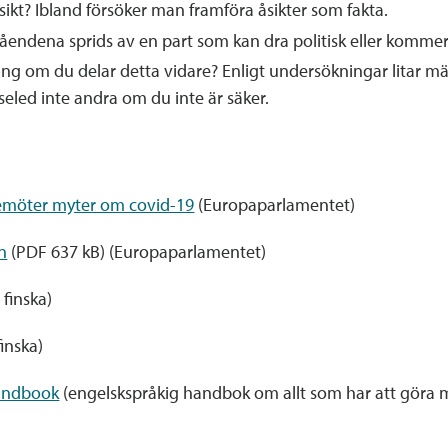
sikt? Ibland försöker man framföra åsikter som fakta.
ndena sprids av en part som kan dra politisk eller kommers
ring om du delar detta vidare? Enligt undersökningar litar m
lseled inte andra om du inte är säker.
bemöter myter om covid-19
(Europaparlamentet)
n
(PDF 637 kB) (Europaparlamentet)
 finska)
inska)
andbook
(engelskspråkig handbok om allt som har att göra