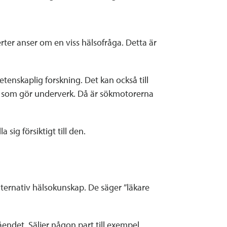
ter anser om en viss hälsofråga. Detta är
enskaplig forskning. Det kan också till
t som gör underverk. Då är sökmotorerna
sig försiktigt till den.
lternativ hälsokunskap. De säger ”läkare
ndet. Säljer någon part till exempel