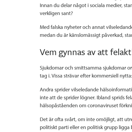
Innan du delar något i sociala medier, sta
verkligen sant?
Med falska nyheter och annat vilseledande 
medan du är känslomässigt påverkad, stanna
Vem gynnas av att felakt
Sjukdomar och smittsamma sjukdomar orsak
tag i. Vissa strävar efter kommersiell ny
Andra sprider vilseledande hälsoinformati
inte att de sprider lögner. Ibland sprids f
hälsopåståenden om coronaviruset förknip
Det är ofta svårt, om inte omöjligt, att ut
politiskt parti eller en politisk grupp li