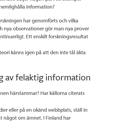
t hemlighålla information?
orskningen har genomförts och vilka
ch nya observationer gör man nya prover
nuerligt. Ett enskilt forskningsresultat
teori känns igen på att den inte tål äkta
g av felaktig information
onen härstammar? Har källorna citerats
er eller på en okänd webbplats, ställ in
at något om ämnet. I Finland har