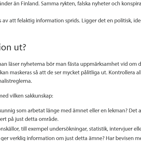
nder än Finland. Samma rykten, falska nyheter och konspirat
att felaktig information sprids. Ligger det en politisk, ideo
ion ut?
 man läser nyheterna bör man fästa uppmärksamhet vid om det
n maskeras så att de ser mycket pålitliga ut. Kontrollera al
alistreglerna.
med vilken sakkunskap:
kkunnig som arbetat länge med ämnet eller en lekman? Det att
pert på just detta område.
nskällor, till exempel undersökningar, statistik, intervjuer el
ger verklig information om just detta ämne? Har bevisen me