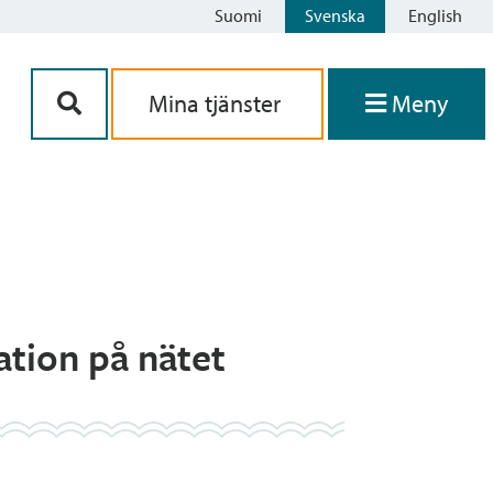
Suomi
Svenska
English
Siirry sisältöön
Mina tjänster
Meny
ation på nätet