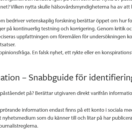
 ämnet? Vilken nytta skulle hälsovårdsmyndigheterna ha av at
om bedriver vetenskaplig forskning berättar öppet om hur f
r på kontinuerlig testning och korrigering. Genom kritik o
ciseras uppfattningen om föremålen för undersökningen konti
tsatser.
opinionsfråga. En falsk nyhet, ett rykte eller en konspirations
mation – Snabbguide för identifierin
 påståendet på? Berättar utgivaren direkt varifrån informati
örande information endast finns på ett konto i sociala medi
 nyhetsmedium som du känner till och litar på har publicer
 Journalistreglerna.