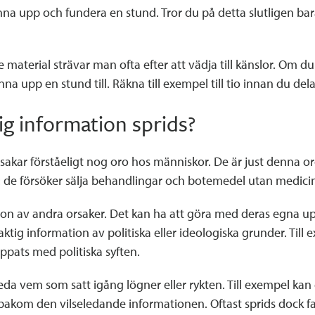
nna upp och fundera en stund. Tror du på detta slutligen bara 
material strävar man ofta efter att vädja till känslor. Om du
 upp en stund till. Räkna till exempel till tio innan du dela
ig information sprids?
ar förståeligt nog oro hos människor. De är just denna oro
tta: de försöker sälja behandlingar och botemedel utan medici
on av andra orsaker. Det kan ha att göra med deras egna upp
elaktig information av politiska eller ideologiska grunder. Ti
pats med politiska syften.
reda vem som satt igång lögner eller rykten. Till exempel kan e
gga bakom den vilseledande informationen. Oftast sprids dock f