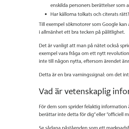
enskilda personers berättelser som 
Har källorna tolkats och citerats rätt
Till exempel sökmotorer som Google kan a
i allmänhet ett bra tecken på pålitlighet.
Det är vanligt att man på nätet också spr
exempel vara fråga om ett nytt revoluti
inte till någon nytta, eftersom ärendet än
Detta är en bra varningssignal: om det inte
Vad är vetenskaplig inf
För dem som sprider felaktig information 
berättar inte detta för dig” eller ”officiell 
Se sådana påståenden som ett marknadsför