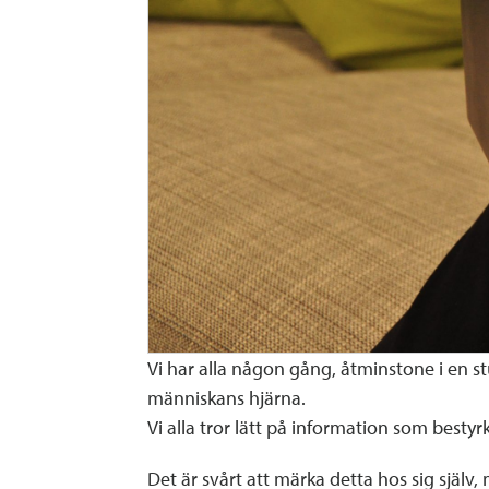
Vi har alla någon gång, åtminstone i en st
människans hjärna.
Vi alla tror lätt på information som besty
Det är svårt att märka detta hos sig sjä