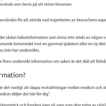
används som bevis på ett större fenomen.
?
nvändas för att utreda vad majoriteten av branschens exper
ider sådan hälsoinformation som ännu inte stöds av någon vet
onerande botemedel mot en gammal sjukdom eller en ny die
nu inte har undersökts.
 finns undersökt information om saken är det skäl att förhålla 
ormation?
är det vanligt att skapa motsättningar mellan medicin och a
medicin döljer det här för dig”.
ingstrick och fundera igen på vem som drar nytta av påståe