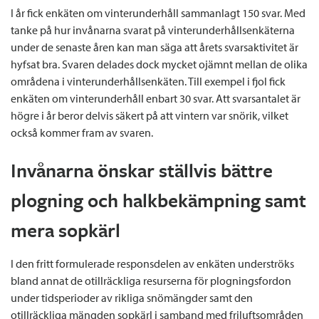
I år fick enkäten om vinterunderhåll sammanlagt 150 svar. Med
tanke på hur invånarna svarat på vinterunderhållsenkäterna
under de senaste åren kan man säga att årets svarsaktivitet är
hyfsat bra. Svaren delades dock mycket ojämnt mellan de olika
områdena i vinterunderhållsenkäten. Till exempel i fjol fick
enkäten om vinterunderhåll enbart 30 svar. Att svarsantalet är
högre i år beror delvis säkert på att vintern var snörik, vilket
också kommer fram av svaren.
Invånarna önskar ställvis bättre
plogning och halkbekämpning samt
mera sopkärl
I den fritt formulerade responsdelen av enkäten underströks
bland annat de otillräckliga resurserna för plogningsfordon
under tidsperioder av rikliga snömängder samt den
otillräckliga mängden sopkärl i samband med friluftsområden