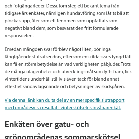
och fotgängarleder. Dessutom steg ett bekant tema från
tidigare års enkäter, nämligen hundavföring som låtits bli att
plockas upp, åter som ett fenomen som uppfattats som
negativt bland dem, som besvarat den fritt formulerade
responsdelen.
Emedan mängden svar förblev något liten, bör inga
långtgående slutsatser dras, eftersom enskilda svars tyngd lätt
kan få en större betydelse än vad verkligheten påbjuder. Trots
de många olägenheter och utvecklingsmål som lyfts fram, fick
vintertidens underhåll ställvis även tack för bland annat
effektivt sandavlägsnande och belysningen av skidspåren.
Via denna länk kan du ta del av en mer specifik slutrapport
med områdesvisa resultat i vinterskötselns invånarenkät.
Enkäten över gatu- och
grönområdenas sommarskötsel