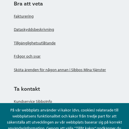
Bra att veta
Fakturering
Dataskyddsbeskrivning
Tillgänglighetsutlåtande
Frågor och svar
Sköta ärenden för någon annan i Sibbos Mina tjänster
Ta kontakt
Kundservice SibboInfo
På vår webbplats använder vi kakor (dvs. cookies) relaterade till
Ge anonym respons
webbplatsens funktionalitet och kakor från tredje part för att
säkerställa att utvecklingen av vår webbplats baserar sig på korrekt
användarinformation. Genom att välja ”Tillåt kakor” godkänner du
Ställ en fråga eller sköta ditt ärende