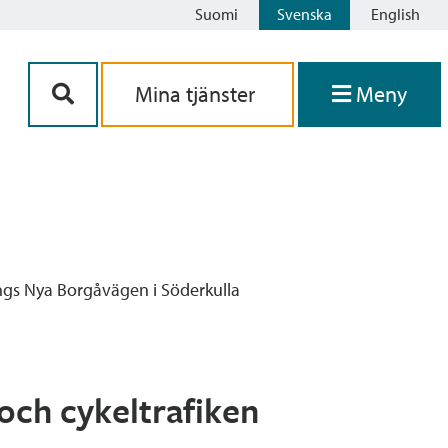
Suomi
Svenska
English
Siirry sisältöön
Mina tjänster
Meny
ängs Nya Borgåvägen i Söderkulla
och cykeltrafiken