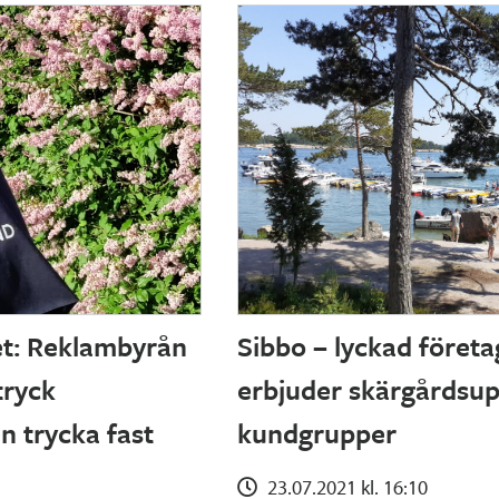
et: Reklambyrån
Sibbo – lyckad föret
tryck
erbjuder skärgårdsuppl
n trycka fast
kundgrupper
23.07.2021 kl. 16:10