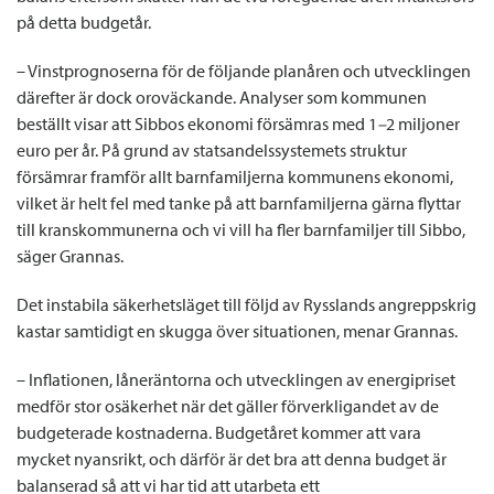
på detta budgetår.
– Vinstprognoserna för de följande planåren och utvecklingen
därefter är dock oroväckande. Analyser som kommunen
beställt visar att Sibbos ekonomi försämras med 1
–
2 miljoner
euro per år. På grund av statsandelssystemets struktur
försämrar framför allt barnfamiljerna kommunens ekonomi,
vilket är helt fel med tanke på att barnfamiljerna gärna flyttar
till kranskommunerna och vi vill ha fler barnfamiljer till Sibbo,
säger Grannas.
Det instabila säkerhetsläget till följd av Rysslands angreppskrig
kastar samtidigt en skugga över situationen, menar Grannas.
– Inflationen, låneräntorna och utvecklingen av energipriset
medför stor osäkerhet när det gäller förverkligandet av de
budgeterade kostnaderna. Budgetåret kommer att vara
mycket nyansrikt, och därför är det bra att denna budget är
balanserad så att vi har tid att utarbeta ett