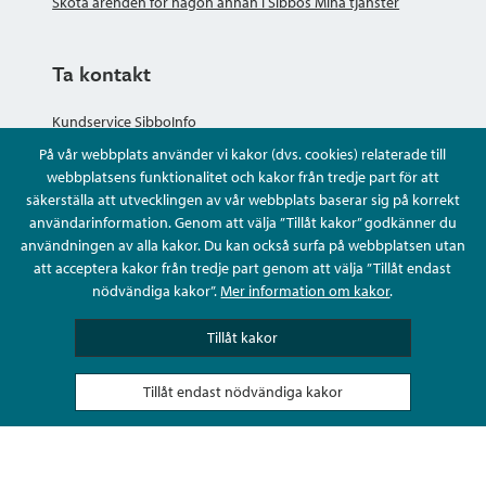
Sköta ärenden för någon annan i Sibbos Mina tjänster
Ta kontakt
Kundservice SibboInfo
På vår webbplats använder vi kakor (dvs. cookies) relaterade till
Ge anonym respons
webbplatsens funktionalitet och kakor från tredje part för att
säkerställa att utvecklingen av vår webbplats baserar sig på korrekt
användarinformation. Genom att välja ”Tillåt kakor” godkänner du
Ställ en fråga eller sköta ditt ärende
användningen av alla kakor. Du kan också surfa på webbplatsen utan
att acceptera kakor från tredje part genom att välja ”Tillåt endast
Kontaktuppgifter
nödvändiga kakor”.
Mer information om kakor
.
Tillåt kakor
Tillåt endast nödvändiga kakor